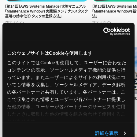
【第14回】AWS Systems Manager攻略マニュアル
【第13回】AWS Systems
「Maintenance Windows実践編 メンテナンスタスク
「Maintenance Wind
運用の効率化① タスクの登録方法」
法」
2025.04.25
2025.04.25
話題のニュースを深掘り！
このウェブサイトはCookieを使用します
このサイトではCookieを使用して、ユーザーに合わせた
コンテンツの表示、ソーシャルメディア機能の提供を行
っています。またユーザーによるサイトの利用状況につ
いても情報を収集し、ソーシャルメディア、データ解析
の各パートナーと共有しています。各パートナーは、こ
こで収集された情報とユーザーが各パートナーに提供し
GoogleやAmazonなど、1.8億件のパスワード流出 ─
AI推進法が可決 ─内容解
情報窃取型マルウェアが原因
ョンを考察
た他の情報、ユーザーが各パートナーのサービスを使用
2025.05.30
2025.05.29
したときに収集した他の情報を組み合わせて使用​​するこ
とがあります。
Azure運用者必見！スゴ技特集
詳細を表示