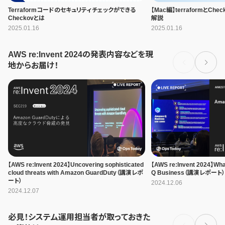
Terraformコードのセキュリティチェックができる
【Mac編】terraformとC
Checkovとは
解説
2025.01.16
2025.01.16
AWS re:Invent 2024の発表内容などを現
地からお届け！
【AWS re:Invent 2024】Uncovering sophisticated
【AWS re:Invent 2024】Wha
cloud threats with Amazon GuardDuty（講演レポ
Q Business（講演レポート
ート）
2024.12.06
2024.12.07
必見！システム運用担当者が取っておきた