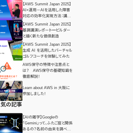
【AWS Summit Japan 2025】
AI×運用－AIを活用した​障害
対応の効率化実現方法：講演
レポート
【AWS Summit Japan 2025】
基調講演レポート━ビルダー
と描く新たな価値創造
【AWS Summit Japan 2025】
生成 AI を活用したバーチャル
ゴルフコーチを体験してみた
AWS保守の特徴や注意点と
は？ AWS保守の基礎知識を
徹底解説！
Learn about AWS in 大阪に
参加しました！
人気の記事
【AIの雑学】Googleの
「Gemini」って、ふたご座と関係
あるの？名前の由来を調べて