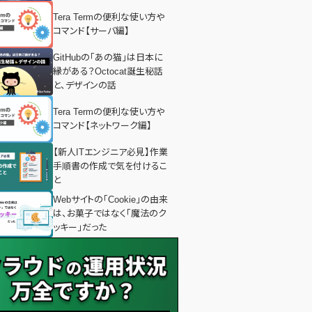
みた！
Tera Termの便利な使い方や
コマンド【サーバ編】
GitHubの「あの猫」は日本に
縁がある？Octocat誕生秘話
と、デザインの話
Tera Termの便利な使い方や
コマンド【ネットワーク編】
【新人ITエンジニア必見】作業
手順書の作成で気を付けるこ
と
Webサイトの「Cookie」の由来
は、お菓子ではなく「魔法のク
ッキー」だった