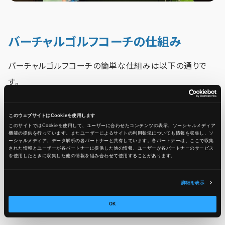
バーチャルゴルフコーチの仕組み
バーチャルゴルフコーチの簡単な仕組みは以下の通りで
す。
ゴルフスイングをビデオで撮影し、Amazon SageMaker
このウェブサイトはCookieを使用します
このサイトではCookieを使用して、ユーザーに合わせたコンテンツの表示、ソーシャルメディア
Pose Estimation Modelで撮影データを用いた姿勢推定
機能の提供を行っています。またユーザーによるサイトの利用状況についても情報を収集し、ソ
ーシャルメディア、データ解析の各パートナーと共有しています。各パートナーは、ここで収集
モデルでスイングの姿勢を分析。
された情報とユーザーが各パートナーに提供した他の情報、ユーザーが各パートナーのサービス
を使用したときに収集した他の情報を組み合わせて使用​​することがあります。
AWS LambdaとAmazon Bedrockで分析結果を処理し、
詳細を表示
データベースに保存。 そしてスイングの前処理、動画生成、
OK
LLMによる詳細なフィードバックを提供しているようです。