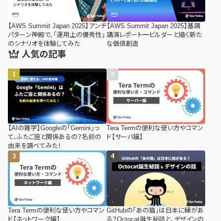
【AWS Summit Japan 2025】アンチ
【AWS Summit Japan 2025】基調
パターン神殿で、「運⽤上の優秀性」
講演レポート━ビルダーと描く新た
のシナリオを体験してみた
な価値創造
人気の記事
【AIの雑学】Googleの「Gemini」っ
Tera Termの便利な使い方やコマン
て、ふたご座と関係あるの？名前の
ド【サーバ編】
由来を調べてみた！
Tera Termの便利な使い方やコマン
GitHubの「あの猫」は日本に縁があ
ド【ネットワーク編】
る？Octocat誕生秘話と、デザインの