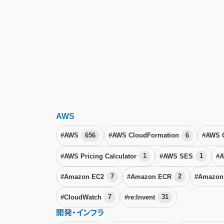
AWS
#AWS
656
#AWS CloudFormation
6
#AWS 
#AWS Pricing Calculator
1
#AWS SES
1
#A
#Amazon EC2
7
#Amazon ECR
2
#Amazon
#CloudWatch
7
#re:Invent
31
開発・インフラ