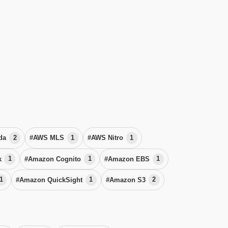
da
2
#AWS MLS
1
#AWS Nitro
1
k
1
#Amazon Cognito
1
#Amazon EBS
1
1
#Amazon QuickSight
1
#Amazon S3
2