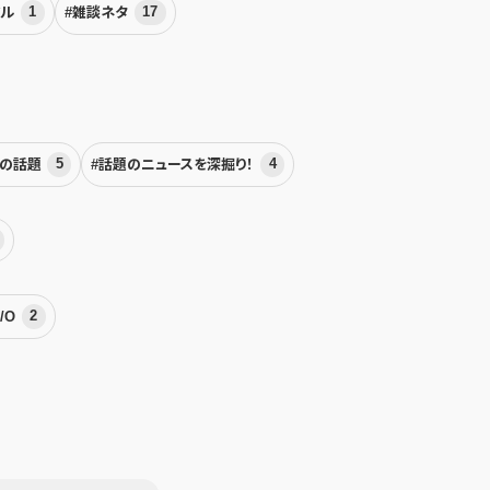
アル
1
#雑談ネタ
17
界の話題
5
#話題のニュースを深掘り！
4
I/O
2