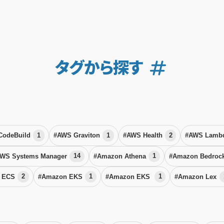
タグから探す
CodeBuild
1
#AWS Graviton
1
#AWS Health
2
#AWS Lamb
WS Systems Manager
14
#Amazon Athena
1
#Amazon Bedroc
 ECS
2
#Amazon EKS
1
#Amazon EKS
1
#Amazon Lex