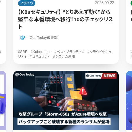
2
2025.09.22
ノウハウ
【K8sセキュリティ】 “とりあえず動く”から
堅牢な本番環境へ移行！10のチェックリス
ト
Ops Today編集部
#
#SRE
#Kubernetes
#ベストプラクティス
#クラウドセキュ
リティ
#セキュリティ
#システム運用