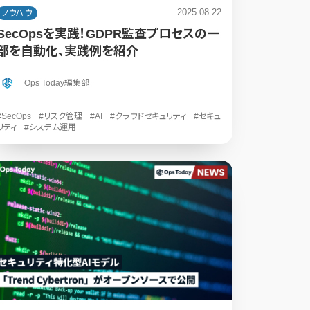
2025.08.22
ノウハウ
SecOpsを実践！GDPR監査プロセスの一
部を自動化、実践例を紹介
Ops Today編集部
#SecOps
#リスク管理
#AI
#クラウドセキュリティ
#セキュ
リティ
#システム運用