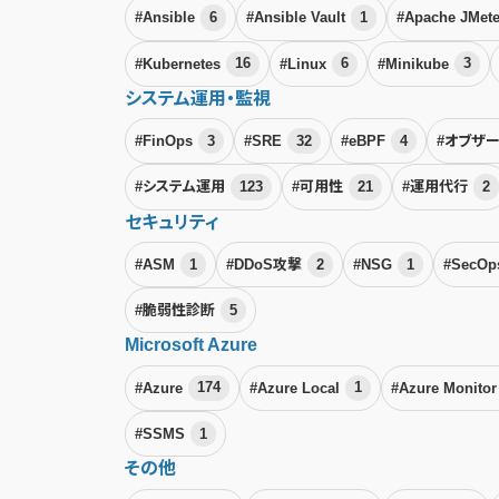
#Ansible
6
#Ansible Vault
1
#Apache JMet
#Kubernetes
16
#Linux
6
#Minikube
3
システム運用・監視
#FinOps
3
#SRE
32
#eBPF
4
#オブザ
#システム運用
123
#可用性
21
#運用代行
2
セキュリティ
#ASM
1
#DDoS攻撃
2
#NSG
1
#SecO
#脆弱性診断
5
Microsoft Azure
#Azure
174
#Azure Local
1
#Azure Monito
#SSMS
1
その他