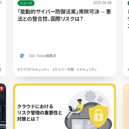
8
2025.04.09
ニュース
「能動的サイバー防御法案」衆院可決 ─ 憲
法との整合性、国際リスクは？
Ops Today編集部
ク
用
#クラウドセキュリティ
#サイバー攻撃
#セキュリティ