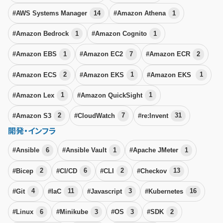
#AWS Systems Manager
14
#Amazon Athena
1
#Amazon Bedrock
1
#Amazon Cognito
1
#Amazon EBS
1
#Amazon EC2
7
#Amazon ECR
2
#Amazon ECS
2
#Amazon EKS
1
#Amazon EKS
1
#Amazon Lex
1
#Amazon QuickSight
1
#Amazon S3
2
#CloudWatch
7
#re:Invent
31
開発・インフラ
#Ansible
6
#Ansible Vault
1
#Apache JMeter
1
#Bicep
2
#CI/CD
6
#CLI
2
#Checkov
13
#Git
4
#IaC
11
#Javascript
3
#Kubernetes
16
#Linux
6
#Minikube
3
#OS
3
#SDK
2