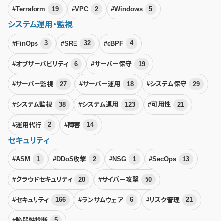
#Terraform
19
#VPC
2
#Windows
5
システム運用・監視
#FinOps
3
#SRE
32
#eBPF
4
#オブザーバビリティ
6
#サーバー保守
19
#サーバー監視
27
#サーバー運用
18
#システム保守
29
#システム監視
38
#システム運用
123
#可用性
21
#運用代行
2
#障害
14
セキュリティ
#ASM
1
#DDoS攻撃
2
#NSG
1
#SecOps
13
#クラウドセキュリティ
20
#サイバー攻撃
50
#セキュリティ
166
#ランサムウェア
6
#リスク管理
21
#脆弱性診断
5