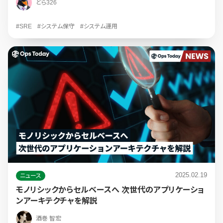
どら326
#SRE
#システム保守
#システム運用
2025.02.19
ニュース
モノリシックからセルベースへ 次世代のアプリケーショ
ンアーキテクチャを解説
酒巻 智宏