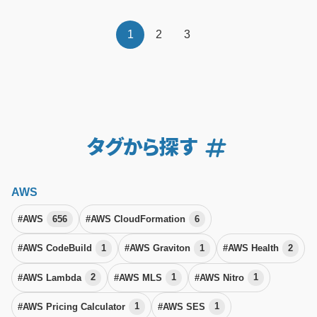
1
2
3
タグから探す
AWS
#AWS
656
#AWS CloudFormation
6
#AWS CodeBuild
1
#AWS Graviton
1
#AWS Health
2
#AWS Lambda
2
#AWS MLS
1
#AWS Nitro
1
#AWS Pricing Calculator
1
#AWS SES
1