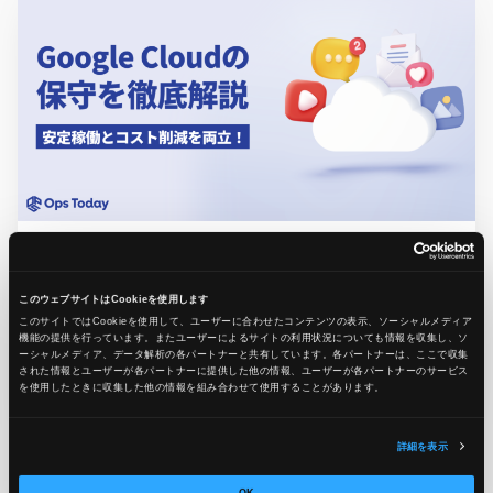
2024.10.11
ノウハウ
Google Cloud保守を徹底解説！安定稼働とコスト削減
このウェブサイトはCookieを使用します
を両立させる運用方法とは？
このサイトではCookieを使用して、ユーザーに合わせたコンテンツの表示、ソーシャルメディア
機能の提供を行っています。またユーザーによるサイトの利用状況についても情報を収集し、ソ
ケニー
ーシャルメディア、データ解析の各パートナーと共有しています。各パートナーは、ここで収集
された情報とユーザーが各パートナーに提供した他の情報、ユーザーが各パートナーのサービス
を使用したときに収集した他の情報を組み合わせて使用​​することがあります。
#Google Cloud
#サーバー保守
#システム保守
詳細を表示