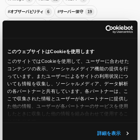
#オブザーバビリティ
6
#サーバー保守
19
#サーバー監視
27
#サーバー運用
18
#システム保守
29
#システム監視
38
#システム運用
123
#可用性
21
#運用代行
2
#障害
14
このウェブサイトはCookieを使用します
セキュリティ
このサイトではCookieを使用して、ユーザーに合わせた
コンテンツの表示、ソーシャルメディア機能の提供を行
#ASM
1
#DDoS攻撃
2
#NSG
1
#SecOps
13
っています。またユーザーによるサイトの利用状況につ
いても情報を収集し、ソーシャルメディア、データ解析
#クラウドセキュリティ
20
#サイバー攻撃
50
の各パートナーと共有しています。各パートナーは、こ
#セキュリティ
166
#ランサムウェア
6
#リスク管理
21
こで収集された情報とユーザーが各パートナーに提供し
た他の情報、ユーザーが各パートナーのサービスを使用
#脆弱性診断
5
したときに収集した他の情報を組み合わせて使用​​するこ
Microsoft Azure
とがあります。
#Azure
174
#Azure Local
1
#Azure Monitor
7
詳細を表示