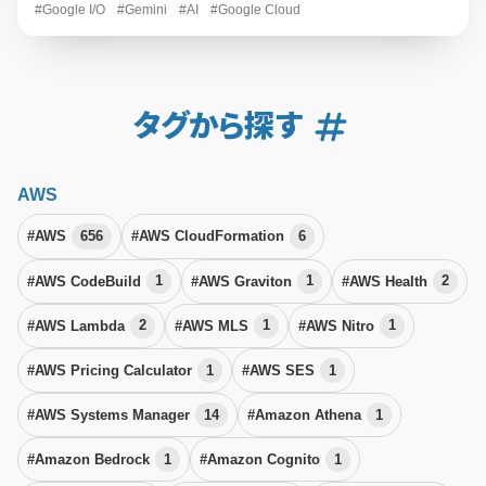
#Google I/O
#Gemini
#AI
#Google Cloud
タグから探す
AWS
#AWS
656
#AWS CloudFormation
6
#AWS CodeBuild
1
#AWS Graviton
1
#AWS Health
2
#AWS Lambda
2
#AWS MLS
1
#AWS Nitro
1
#AWS Pricing Calculator
1
#AWS SES
1
#AWS Systems Manager
14
#Amazon Athena
1
#Amazon Bedrock
1
#Amazon Cognito
1