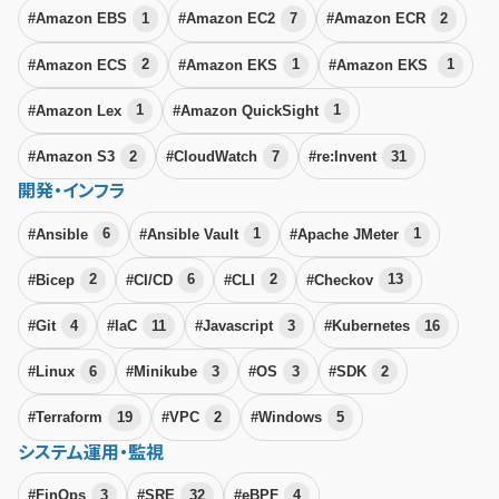
#Amazon EBS
1
#Amazon EC2
7
#Amazon ECR
2
#Amazon ECS
2
#Amazon EKS
1
#Amazon EKS
1
#Amazon Lex
1
#Amazon QuickSight
1
#Amazon S3
2
#CloudWatch
7
#re:Invent
31
開発・インフラ
#Ansible
6
#Ansible Vault
1
#Apache JMeter
1
#Bicep
2
#CI/CD
6
#CLI
2
#Checkov
13
#Git
4
#IaC
11
#Javascript
3
#Kubernetes
16
#Linux
6
#Minikube
3
#OS
3
#SDK
2
#Terraform
19
#VPC
2
#Windows
5
システム運用・監視
#FinOps
3
#SRE
32
#eBPF
4