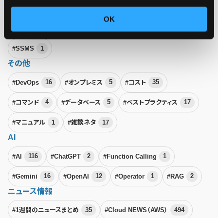
#Azure Stack HCI
1
#Microsoft
9
#Microsoft Build
5
OK
#Microsoft Ignite
4
#Microsoft SQL Server
1
#SSMS
1
その他
#DevOps
16
#オンプレミス
5
#コスト
35
#コマンド
4
#データベース
5
#ベストプラクティス
17
#マニュアル
1
#雑談ネタ
17
AI
#AI
116
#ChatGPT
2
#Function Calling
1
#Gemini
16
#OpenAI
12
#Operator
1
#RAG
2
ニュース情報
#1週間のニュースまとめ
35
#Cloud NEWS（AWS）
494