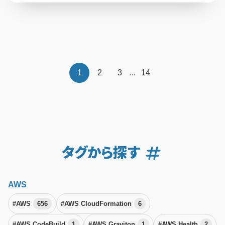
1
2
3
...
14
タグから探す
AWS
#AWS
656
#AWS CloudFormation
6
#AWS CodeBuild
1
#AWS Graviton
1
#AWS Health
2