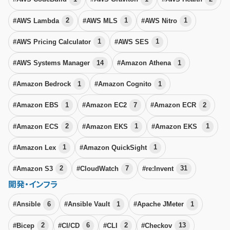
#AWS Lambda
2
#AWS MLS
1
#AWS Nitro
1
#AWS Pricing Calculator
1
#AWS SES
1
#AWS Systems Manager
14
#Amazon Athena
1
#Amazon Bedrock
1
#Amazon Cognito
1
#Amazon EBS
1
#Amazon EC2
7
#Amazon ECR
2
#Amazon ECS
2
#Amazon EKS
1
#Amazon EKS
1
#Amazon Lex
1
#Amazon QuickSight
1
#Amazon S3
2
#CloudWatch
7
#re:Invent
31
開発・インフラ
#Ansible
6
#Ansible Vault
1
#Apache JMeter
1
#Bicep
2
#CI/CD
6
#CLI
2
#Checkov
13