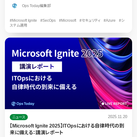
Ops Today編集部
#Microsoft Ignite
#SecOps
#Microsoft
#セキュリティ
#Azure
#シ
ステム運用
2025.11.20
ニュース
【Microsoft Ignite 2025】ITOpsにおける自律時代の到
来に備える：講演レポート