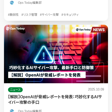
Ops Today編集部
#脆弱性
#リスク管理
#サイバー攻撃
#セキュリティ
2025.10.09
ニュース
【解説】OpenAIが脅威レポートを発表：巧妙化するAIサ
イバー攻撃の手口
Ops Today編集部