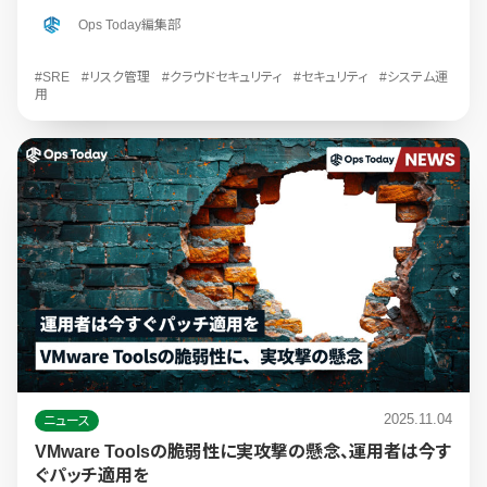
Ops Today編集部
#SRE
#リスク管理
#クラウドセキュリティ
#セキュリティ
#システム運
用
2025.11.04
ニュース
VMware Toolsの脆弱性に実攻撃の懸念、運用者は今す
ぐパッチ適用を