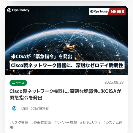
2025.09.29
ニュース
Cisco製ネットワーク機器に、深刻な脆弱性。米CISAが
緊急指令を発出
Ops Today編集部
#リスク管理
#脆弱性診断
#サイバー攻撃
#セキュリティ
#システム運
用