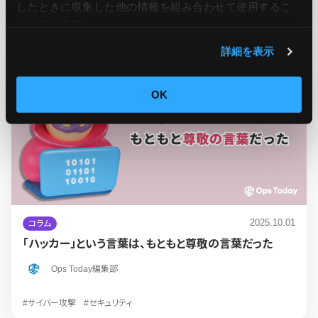
したときに収集した他の情報を組み合わせて使用​​するこ
#セキュリティ
#キャリア
とがあります。
詳細を表示
OK
2025.10.01
コラム
「ハッカー」という言葉は、もともと尊敬の言葉だった
Ops Today編集部
#サイバー攻撃
#セキュリティ