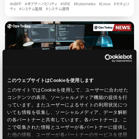
#eBPF
#オブザーバビリティ
#SRE
#Kubernetes
#Linux
#セキュリ
ティ
#システム監視
#システム運用
このウェブサイトはCookieを使用します
このサイトではCookieを使用して、ユーザーに合わせた
コンテンツの表示、ソーシャルメディア機能の提供を行
2025.10.01
ニュース
っています。またユーザーによるサイトの利用状況につ
ISACA調査2025解説：セキュリティ現場の問題は、人手
いても情報を収集し、ソーシャルメディア、データ解析
不足ではなく構造疲労？
の各パートナーと共有しています。各パートナーは、こ
こで収集された情報とユーザーが各パートナーに提供し
Ops Today編集部
た他の情報、ユーザーが各パートナーのサービスを使用