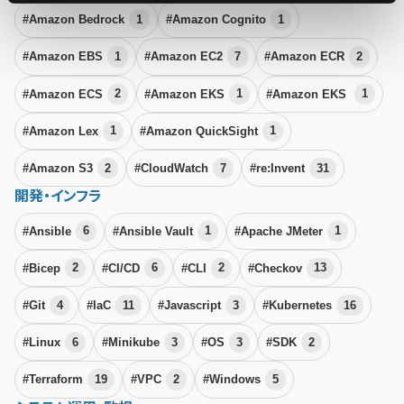
#Amazon Bedrock
1
#Amazon Cognito
1
#Amazon EBS
1
#Amazon EC2
7
#Amazon ECR
2
#Amazon ECS
2
#Amazon EKS
1
#Amazon EKS
1
#Amazon Lex
1
#Amazon QuickSight
1
#Amazon S3
2
#CloudWatch
7
#re:Invent
31
開発・インフラ
#Ansible
6
#Ansible Vault
1
#Apache JMeter
1
#Bicep
2
#CI/CD
6
#CLI
2
#Checkov
13
#Git
4
#IaC
11
#Javascript
3
#Kubernetes
16
#Linux
6
#Minikube
3
#OS
3
#SDK
2
#Terraform
19
#VPC
2
#Windows
5