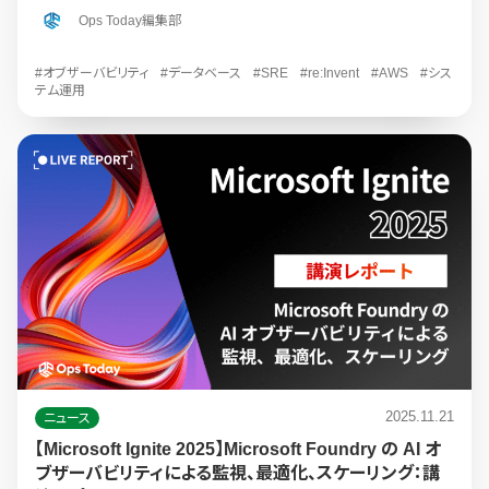
Ops Today編集部
#オブザーバビリティ
#データベース
#SRE
#re:Invent
#AWS
#シス
テム運用
2025.11.21
ニュース
【Microsoft Ignite 2025】Microsoft Foundry の AI オ
ブザーバビリティによる監視、最適化、スケーリング：講