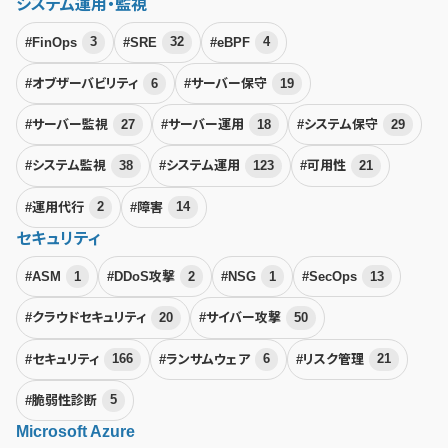
システム運用・監視
#FinOps
3
#SRE
32
#eBPF
4
#オブザーバビリティ
6
#サーバー保守
19
#サーバー監視
27
#サーバー運用
18
#システム保守
29
#システム監視
38
#システム運用
123
#可用性
21
#運用代行
2
#障害
14
セキュリティ
#ASM
1
#DDoS攻撃
2
#NSG
1
#SecOps
13
#クラウドセキュリティ
20
#サイバー攻撃
50
#セキュリティ
166
#ランサムウェア
6
#リスク管理
21
#脆弱性診断
5
Microsoft Azure