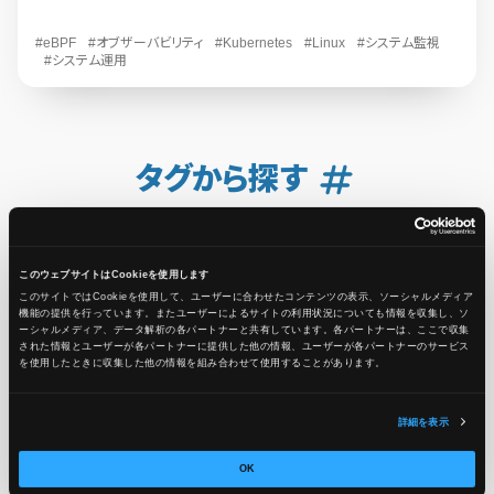
#eBPF
#オブザーバビリティ
#Kubernetes
#Linux
#システム監視
#システム運用
タグから探す
AWS
このウェブサイトはCookieを使用します
#AWS
656
#AWS CloudFormation
6
このサイトではCookieを使用して、ユーザーに合わせたコンテンツの表示、ソーシャルメディア
機能の提供を行っています。またユーザーによるサイトの利用状況についても情報を収集し、ソ
ーシャルメディア、データ解析の各パートナーと共有しています。各パートナーは、ここで収集
#AWS CodeBuild
1
#AWS Graviton
1
#AWS Health
2
された情報とユーザーが各パートナーに提供した他の情報、ユーザーが各パートナーのサービス
を使用したときに収集した他の情報を組み合わせて使用​​することがあります。
#AWS Lambda
2
#AWS MLS
1
#AWS Nitro
1
詳細を表示
#AWS Pricing Calculator
1
#AWS SES
1
OK
#AWS Systems Manager
14
#Amazon Athena
1