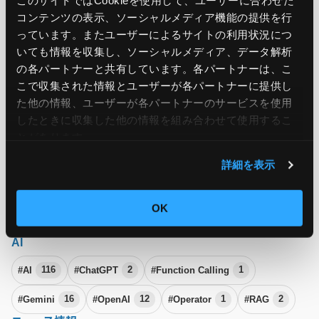
このサイトではCookieを使用して、ユーザーに合わせた
コンテンツの表示、ソーシャルメディア機能の提供を行
#Azure
174
#Azure Local
1
#Azure Monitor
7
っています。またユーザーによるサイトの利用状況につ
いても情報を収集し、ソーシャルメディア、データ解析
#Azure Stack HCI
1
#Microsoft
9
#Microsoft Build
5
の各パートナーと共有しています。各パートナーは、こ
#Microsoft Ignite
4
#Microsoft SQL Server
1
こで収集された情報とユーザーが各パートナーに提供し
た他の情報、ユーザーが各パートナーのサービスを使用
#SSMS
1
したときに収集した他の情報を組み合わせて使用​​するこ
その他
とがあります。
#DevOps
16
#オンプレミス
5
#コスト
35
詳細を表示
#コマンド
4
#データベース
5
#ベストプラクティス
17
OK
#マニュアル
1
#雑談ネタ
17
AI
#AI
116
#ChatGPT
2
#Function Calling
1
#Gemini
16
#OpenAI
12
#Operator
1
#RAG
2