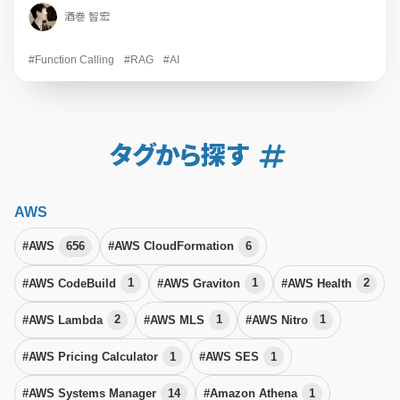
酒巻 智宏
#Function Calling
#RAG
#AI
タグから探す
AWS
#AWS
656
#AWS CloudFormation
6
#AWS CodeBuild
1
#AWS Graviton
1
#AWS Health
2
#AWS Lambda
2
#AWS MLS
1
#AWS Nitro
1
#AWS Pricing Calculator
1
#AWS SES
1
#AWS Systems Manager
14
#Amazon Athena
1