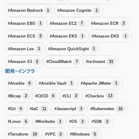
#Amazon Bedrock
1
#Amazon Cognito
1
#Amazon EBS
1
#Amazon EC2
7
#Amazon ECR
2
#Amazon ECS
2
#Amazon EKS
1
#Amazon EKS
1
#Amazon Lex
1
#Amazon QuickSight
1
#Amazon S3
2
#CloudWatch
7
#re:Invent
31
開発・インフラ
#Ansible
6
#Ansible Vault
1
#Apache JMeter
1
#Bicep
2
#CI/CD
6
#CLI
2
#Checkov
13
#Git
4
#IaC
11
#Javascript
3
#Kubernetes
16
#Linux
6
#Minikube
3
#OS
3
#SDK
2
#Terraform
19
#VPC
2
#Windows
5