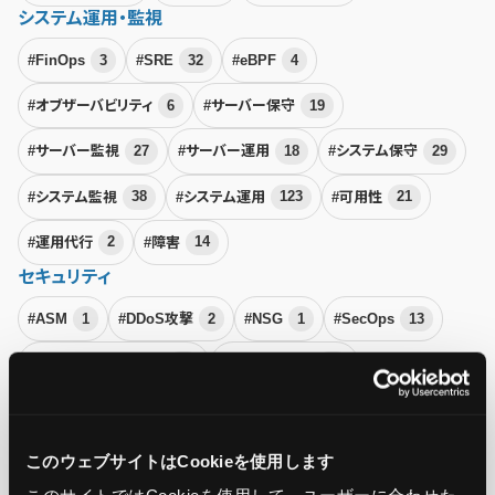
システム運用・監視
#FinOps
3
#SRE
32
#eBPF
4
#オブザーバビリティ
6
#サーバー保守
19
#サーバー監視
27
#サーバー運用
18
#システム保守
29
#システム監視
38
#システム運用
123
#可用性
21
#運用代行
2
#障害
14
セキュリティ
#ASM
1
#DDoS攻撃
2
#NSG
1
#SecOps
13
#クラウドセキュリティ
20
#サイバー攻撃
50
#セキュリティ
166
#ランサムウェア
6
#リスク管理
21
#脆弱性診断
5
このウェブサイトはCookieを使用します
Microsoft Azure