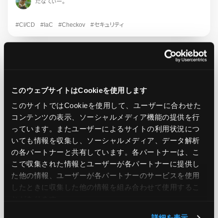
たなてぃー。
#CI/CD
#IaC
#Checkov
#セキュリティ
タグから探す
このウェブサイトはCookieを使用します
このサイトではCookieを使用して、ユーザーに合わせた
AWS
コンテンツの表示、ソーシャルメディア機能の提供を行
#AWS
656
#AWS CloudFormation
6
っています。またユーザーによるサイトの利用状況につ
いても情報を収集し、ソーシャルメディア、データ解析
#AWS CodeBuild
1
#AWS Graviton
1
#AWS Health
2
の各パートナーと共有しています。各パートナーは、こ
こで収集された情報とユーザーが各パートナーに提供し
#AWS Lambda
2
#AWS MLS
1
#AWS Nitro
1
た他の情報、ユーザーが各パートナーのサービスを使用
#AWS Pricing Calculator
1
#AWS SES
1
したときに収集した他の情報を組み合わせて使用​​するこ
とがあります。
#AWS Systems Manager
14
#Amazon Athena
1
詳細を表示