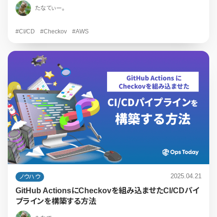
たなてぃー。
#CI/CD
#Checkov
#AWS
2025.04.21
ノウハウ
GitHub ActionsにCheckovを組み込ませたCI/CDパイ
プラインを構築する方法