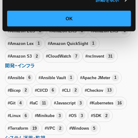
#Amazon Bedrock
1
#Amazon Cognito
1
#Amazon EBS
1
#Amazon EC2
7
#Amazon ECR
2
OK
#Amazon ECS
2
#Amazon EKS
1
#Amazon EKS
1
#Amazon Lex
1
#Amazon QuickSight
1
#Amazon S3
2
#CloudWatch
7
#re:Invent
31
開発・インフラ
#Ansible
6
#Ansible Vault
1
#Apache JMeter
1
#Bicep
2
#CI/CD
6
#CLI
2
#Checkov
13
#Git
4
#IaC
11
#Javascript
3
#Kubernetes
16
#Linux
6
#Minikube
3
#OS
3
#SDK
2
#Terraform
19
#VPC
2
#Windows
5