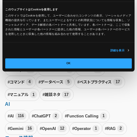
#Azure
174
#Azure Local
1
#Azure Monitor
7
このウェブサイトはCookieを使用します
このサイトではCookieを使用して、ユーザーに合わせたコンテンツの表示、ソーシャルメディア
機能の提供を行っています。またユーザーによるサイトの利用状況についても情報を収集し、ソ
#Azure Stack HCI
1
#Microsoft
9
#Microsoft Build
5
ーシャルメディア、データ解析の各パートナーと共有しています。各パートナーは、ここで収集
された情報とユーザーが各パートナーに提供した他の情報、ユーザーが各パートナーのサービス
を使用したときに収集した他の情報を組み合わせて使用​​することがあります。
#Microsoft Ignite
4
#Microsoft SQL Server
1
#SSMS
1
詳細を表示
その他
OK
#DevOps
16
#オンプレミス
5
#コスト
35
#コマンド
4
#データベース
5
#ベストプラクティス
17
#マニュアル
1
#雑談ネタ
17
AI
#AI
116
#ChatGPT
2
#Function Calling
1
#Gemini
16
#OpenAI
12
#Operator
1
#RAG
2