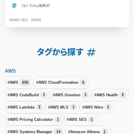
Ops Today編集部
#AWS SES
#AWS
タグから探す
AWS
#AWS
656
#AWS CloudFormation
6
#AWS CodeBuild
1
#AWS Graviton
1
#AWS Health
2
#AWS Lambda
2
#AWS MLS
1
#AWS Nitro
1
#AWS Pricing Calculator
1
#AWS SES
1
#AWS Systems Manager
14
#Amazon Athena
1