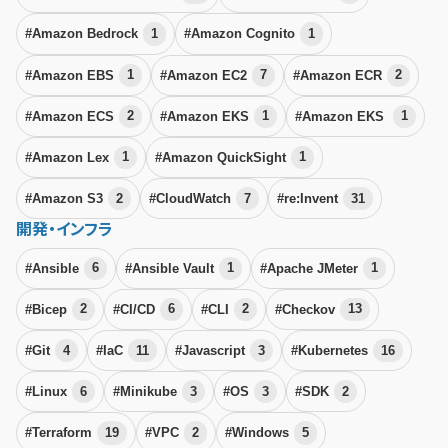
#Amazon Bedrock
1
#Amazon Cognito
1
#Amazon EBS
1
#Amazon EC2
7
#Amazon ECR
2
#Amazon ECS
2
#Amazon EKS
1
#Amazon EKS
1
#Amazon Lex
1
#Amazon QuickSight
1
#Amazon S3
2
#CloudWatch
7
#re:Invent
31
開発・インフラ
#Ansible
6
#Ansible Vault
1
#Apache JMeter
1
#Bicep
2
#CI/CD
6
#CLI
2
#Checkov
13
#Git
4
#IaC
11
#Javascript
3
#Kubernetes
16
#Linux
6
#Minikube
3
#OS
3
#SDK
2
#Terraform
19
#VPC
2
#Windows
5