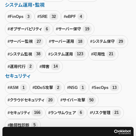
システム運用・監視
#FinOps
3
#SRE
32
#eBPF
4
#オブザーバビリティ
6
#サーバー保守
19
#サーバー監視
27
#サーバー運用
18
#システム保守
29
#システム監視
38
#システム運用
123
#可用性
21
#運用代行
2
#障害
14
セキュリティ
#ASM
1
#DDoS攻撃
2
#NSG
1
#SecOps
13
#クラウドセキュリティ
20
#サイバー攻撃
50
#セキュリティ
166
#ランサムウェア
6
#リスク管理
21
#脆弱性診断
5
Microsoft Azure