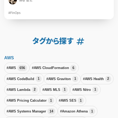
酒巻 智宏
#FinOps
タグから探す
AWS
#AWS
656
#AWS CloudFormation
6
#AWS CodeBuild
1
#AWS Graviton
1
#AWS Health
2
#AWS Lambda
2
#AWS MLS
1
#AWS Nitro
1
#AWS Pricing Calculator
1
#AWS SES
1
#AWS Systems Manager
14
#Amazon Athena
1