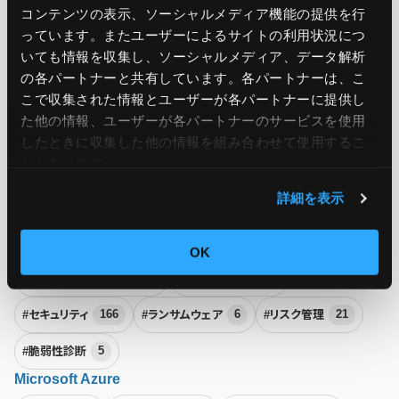
コンテンツの表示、ソーシャルメディア機能の提供を行
#FinOps
3
#SRE
32
#eBPF
4
っています。またユーザーによるサイトの利用状況につ
いても情報を収集し、ソーシャルメディア、データ解析
#オブザーバビリティ
6
#サーバー保守
19
の各パートナーと共有しています。各パートナーは、こ
こで収集された情報とユーザーが各パートナーに提供し
#サーバー監視
27
#サーバー運用
18
#システム保守
29
た他の情報、ユーザーが各パートナーのサービスを使用
したときに収集した他の情報を組み合わせて使用​​するこ
#システム監視
38
#システム運用
123
#可用性
21
とがあります。
#運用代行
2
#障害
14
詳細を表示
セキュリティ
#ASM
1
#DDoS攻撃
2
#NSG
1
#SecOps
13
OK
#クラウドセキュリティ
20
#サイバー攻撃
50
#セキュリティ
166
#ランサムウェア
6
#リスク管理
21
#脆弱性診断
5
Microsoft Azure