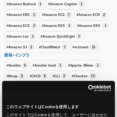
#Amazon Bedrock
1
#Amazon Cognito
1
#Amazon EBS
1
#Amazon EC2
7
#Amazon ECR
2
#Amazon ECS
2
#Amazon EKS
1
#Amazon EKS
1
#Amazon Lex
1
#Amazon QuickSight
1
#Amazon S3
2
#CloudWatch
7
#re:Invent
31
開発・インフラ
#Ansible
6
#Ansible Vault
1
#Apache JMeter
1
#Bicep
2
#CI/CD
6
#CLI
2
#Checkov
13
#Git
4
#IaC
11
#Javascript
3
#Kubernetes
16
#Linux
6
#Minikube
3
#OS
3
#SDK
2
このウェブサイトはCookieを使用します
#Terraform
19
#VPC
2
#Windows
5
このサイトではCookieを使用して、ユーザーに合わせた
システム運用・監視