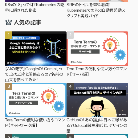
K8sの「8」って何？Kubernetesの略
SREのトイルを30%削減！
称に隠された秘密
KubernetesでのPod自動再起動ス
クリプト実践ガイド
人気の記事
【AIの雑学】Googleの「Gemini」っ
Tera Termの便利な使い方やコマン
て、ふたご座と関係あるの？名前の
ド【サーバ編】
由来を調べてみた！
Tera Termの便利な使い方やコマン
GitHubの「あの猫」は日本に縁があ
ド【ネットワーク編】
る？Octocat誕生秘話と、デザインの
話