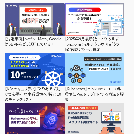
【先進事例】Netflix, Meta, Google
【2025年9月最新】脱・とりあえず
はeBPFをどう活用している？
Terraform！マルチクラウド時代の
IaC戦略とツール選定
【K8sセキュリティ】 “とりあえず動
【Kubenetes】Minikubeでローカル
く”から堅牢な本番環境へ移行！10
環境にPodをデプロイする方法を解
のチェックリスト
説