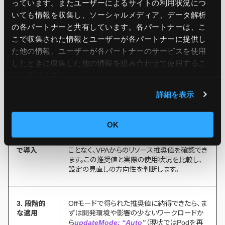
っています。またユーザーによるサイトの利用状況につ
いても情報を収集し、ソーシャルメディア、データ解析
ステップ
内容
の各パートナーと共有しています。各パートナーは、こ
こで収集された情報とユーザーが各パートナーに提供し
た他の情報、ユーザーが各パートナーのサービスを使用
1. 現状の
まずはPrometheusや、各クラウドプロバイダー
したときに収集した他の情報を組み合わせて使用​​するこ
監視
が提供する監視ツール（Amazon
とがあります。
CloudWatch, Google Cloud Operations
Suiteなど）を用いて、主要なワークロードのリ
詳細を表示
ソース使用率を可視化し、現状を把握します。
OK
2. VPAを
次に、VPAを
updateMode: “Off”
でデプロイ
Offモード
します。これにより、既存のPodに影響を与える
で導入
ことなく、VPAからのリソース推奨値を確認でき
ます。この推奨値と実際の使用状況を比較し、
設定の見直しの方向性を判断します。
3. 段階的
Offモードで得られた推奨値に納得できたら、ま
な適用
ずは開発環境や影響の少ないワークロードか
ら
updateMode: “Auto”
（現状ではPodを再