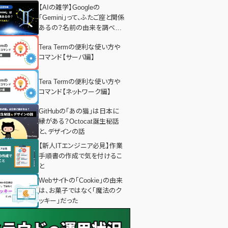
【AIの雑学】Googleの
「Gemini」って、ふたご座と関係
あるの？名前の由来を調べて
みた！
Tera Termの便利な使い方や
コマンド【サーバ編】
Tera Termの便利な使い方や
コマンド【ネットワーク編】
GitHubの「あの猫」は日本に
縁がある？Octocat誕生秘話
と、デザインの話
【新人ITエンジニア必見】作業
手順書の作成で気を付けるこ
と
Webサイトの「Cookie」の由来
は、お菓子ではなく「魔法のク
ッキー」だった