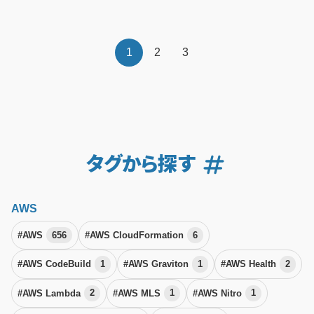
1
2
3
タグから探す
AWS
#AWS
656
#AWS CloudFormation
6
#AWS CodeBuild
1
#AWS Graviton
1
#AWS Health
2
#AWS Lambda
2
#AWS MLS
1
#AWS Nitro
1