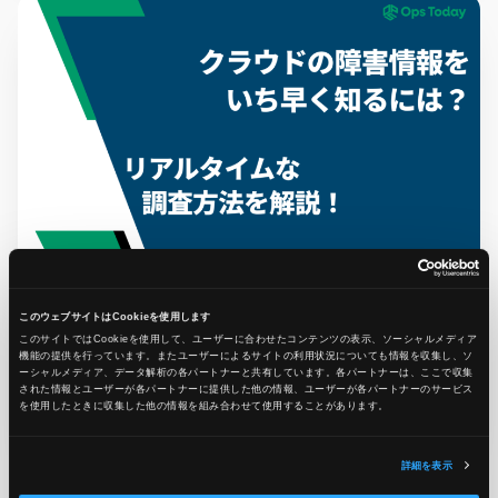
2025.01.29
ノウハウ
クラウドの障害情報をいち早く知るには？リアルタイム
このウェブサイトはCookieを使用します
な調査方法を解説！
このサイトではCookieを使用して、ユーザーに合わせたコンテンツの表示、ソーシャルメディア
機能の提供を行っています。またユーザーによるサイトの利用状況についても情報を収集し、ソ
ーシャルメディア、データ解析の各パートナーと共有しています。各パートナーは、ここで収集
Ops Today編集部
された情報とユーザーが各パートナーに提供した他の情報、ユーザーが各パートナーのサービス
を使用したときに収集した他の情報を組み合わせて使用​​することがあります。
#障害
#クラウド
詳細を表示