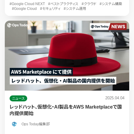
#Google Cloud NEXT
#ベストプラクティス
#クラウド
#システム構築
#Google Cloud
#セキュリティ
#システム運用
2025.04.04
ニュース
レッドハット、仮想化・AI製品をAWS Marketplaceで国
内提供開始
Ops Today編集部