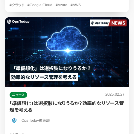
#クラウド
#Google Cloud
#Azure
#AWS
2025.02.27
ニュース
「準仮想化」は選択肢になりうるか？効率的なリソース管
理を考える
Ops Today編集部