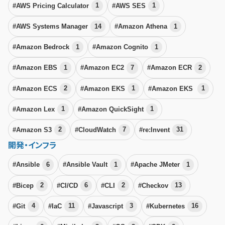
#AWS Pricing Calculator
1
#AWS SES
1
#AWS Systems Manager
14
#Amazon Athena
1
#Amazon Bedrock
1
#Amazon Cognito
1
#Amazon EBS
1
#Amazon EC2
7
#Amazon ECR
2
#Amazon ECS
2
#Amazon EKS
1
#Amazon EKS
1
#Amazon Lex
1
#Amazon QuickSight
1
#Amazon S3
2
#CloudWatch
7
#re:Invent
31
開発・インフラ
#Ansible
6
#Ansible Vault
1
#Apache JMeter
1
#Bicep
2
#CI/CD
6
#CLI
2
#Checkov
13
#Git
4
#IaC
11
#Javascript
3
#Kubernetes
16