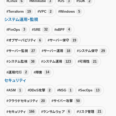
#Linux
6
#Minikube
3
#OS
3
#SDK
2
#Terraform
19
#VPC
2
#Windows
5
システム運用・監視
#FinOps
3
#SRE
32
#eBPF
4
#オブザーバビリティ
6
#サーバー保守
19
#サーバー監視
27
#サーバー運用
18
#システム保守
29
#システム監視
38
#システム運用
123
#可用性
21
#運用代行
2
#障害
14
セキュリティ
#ASM
1
#DDoS攻撃
2
#NSG
1
#SecOps
13
#クラウドセキュリティ
20
#サイバー攻撃
50
#セキュリティ
166
#ランサムウェア
6
#リスク管理
21