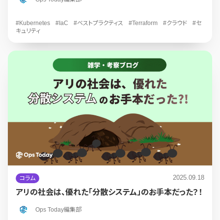
#Kubernetes
#IaC
#ベストプラクティス
#Terraform
#クラウド
#セ
キュリティ
2025.09.18
コラム
アリの社会は、優れた「分散システム」のお手本だった？！
Ops Today編集部