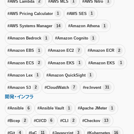
#AWS Lambda
2
#AWS MLS
1
#AWS Nitro
1
#AWS Pricing Calculator
1
#AWS SES
1
#AWS Systems Manager
14
#Amazon Athena
1
#Amazon Bedrock
1
#Amazon Cognito
1
#Amazon EBS
1
#Amazon EC2
7
#Amazon ECR
2
#Amazon ECS
2
#Amazon EKS
1
#Amazon EKS
1
#Amazon Lex
1
#Amazon QuickSight
1
#Amazon S3
2
#CloudWatch
7
#re:Invent
31
開発・インフラ
#Ansible
6
#Ansible Vault
1
#Apache JMeter
1
#Bicep
2
#CI/CD
6
#CLI
2
#Checkov
13
#Git
4
#IaC
11
#Javascript
3
#Kubernetes
16