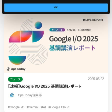
#Gemini
#1週間のニュースまとめ
#AI
#サイバー攻撃
OK
2025.05.22
ニュース
【速報】Google I/O 2025 基調講演レポート
Ops Today編集部
#Google I/O
#Gemini
#AI
#Google Cloud