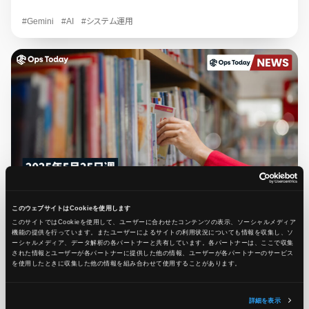
#Gemini
#AI
#システム運用
このウェブサイトはCookieを使用します
このサイトではCookieを使用して、ユーザーに合わせたコンテンツの表示、ソーシャルメディア
2025.06.02
ニュース
機能の提供を行っています。またユーザーによるサイトの利用状況についても情報を収集し、ソ
ーシャルメディア、データ解析の各パートナーと共有しています。各パートナーは、ここで収集
最新の注目ニュースをまとめてチェック！【2025年5月25
された情報とユーザーが各パートナーに提供した他の情報、ユーザーが各パートナーのサービス
日週】
を使用したときに収集した他の情報を組み合わせて使用​​することがあります。
Ops Today編集部
詳細を表示