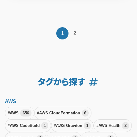
1
2
タグから探す
AWS
#AWS
656
#AWS CloudFormation
6
#AWS CodeBuild
1
#AWS Graviton
1
#AWS Health
2