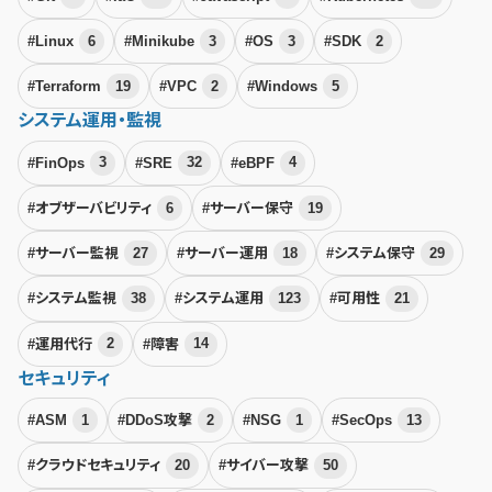
#Linux
6
#Minikube
3
#OS
3
#SDK
2
#Terraform
19
#VPC
2
#Windows
5
システム運用・監視
#FinOps
3
#SRE
32
#eBPF
4
#オブザーバビリティ
6
#サーバー保守
19
#サーバー監視
27
#サーバー運用
18
#システム保守
29
#システム監視
38
#システム運用
123
#可用性
21
#運用代行
2
#障害
14
セキュリティ
#ASM
1
#DDoS攻撃
2
#NSG
1
#SecOps
13
#クラウドセキュリティ
20
#サイバー攻撃
50