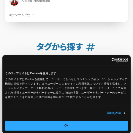
Satoru Yoshimura
#ランサムウェア
タグから探す
AWS
このウェブサイトはCookieを使用します
#AWS
656
#AWS CloudFormation
6
このサイトではCookieを使用して、ユーザーに合わせたコンテンツの表示、ソーシャルメディア
機能の提供を行っています。またユーザーによるサイトの利用状況についても情報を収集し、ソ
ーシャルメディア、データ解析の各パートナーと共有しています。各パートナーは、ここで収集
#AWS CodeBuild
1
#AWS Graviton
1
#AWS Health
2
された情報とユーザーが各パートナーに提供した他の情報、ユーザーが各パートナーのサービス
を使用したときに収集した他の情報を組み合わせて使用​​することがあります。
#AWS Lambda
2
#AWS MLS
1
#AWS Nitro
1
#AWS Pricing Calculator
1
#AWS SES
1
詳細を表示
#AWS Systems Manager
14
#Amazon Athena
1
OK