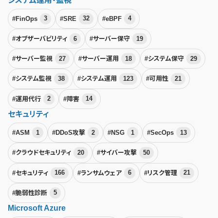
システム運用・監視
#FinOps
3
#SRE
32
#eBPF
4
#オブザーバビリティ
6
#サーバー保守
19
#サーバー監視
27
#サーバー運用
18
#システム保守
29
#システム監視
38
#システム運用
123
#可用性
21
#運用代行
2
#障害
14
セキュリティ
#ASM
1
#DDoS攻撃
2
#NSG
1
#SecOps
13
#クラウドセキュリティ
20
#サイバー攻撃
50
#セキュリティ
166
#ランサムウェア
6
#リスク管理
21
#脆弱性診断
5
Microsoft Azure