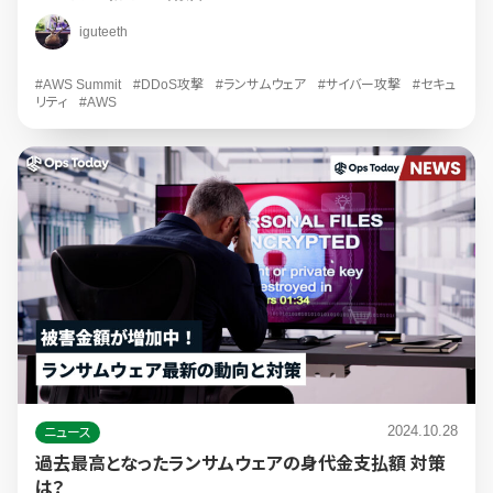
iguteeth
#AWS Summit
#DDoS攻撃
#ランサムウェア
#サイバー攻撃
#セキュ
リティ
#AWS
2024.10.28
ニュース
過去最高となったランサムウェアの身代金支払額 対策
は？