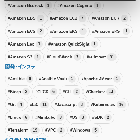
#Amazon Bedrock
1
#Amazon Cognito
1
#Amazon EBS
1
#Amazon EC2
7
#Amazon ECR
2
#Amazon ECS
2
#Amazon EKS
1
#Amazon EKS
1
#Amazon Lex
1
#Amazon QuickSight
1
#Amazon S3
2
#CloudWatch
7
#re:Invent
31
開発・インフラ
#Ansible
6
#Ansible Vault
1
#Apache JMeter
1
#Bicep
2
#CI/CD
6
#CLI
2
#Checkov
13
#Git
4
#IaC
11
#Javascript
3
#Kubernetes
16
#Linux
6
#Minikube
3
#OS
3
#SDK
2
#Terraform
19
#VPC
2
#Windows
5