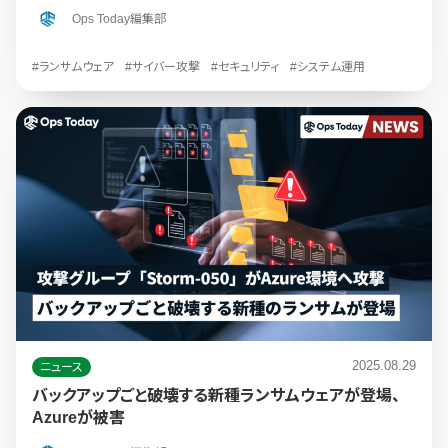
Ops Today編集部
#ランサムウェア
#サイバー攻撃
#セキュリティ
#システム運用
2025.08.29
ニュース
バックアップごと破壊する新種ランサムウェアが登場、
Azureが被害