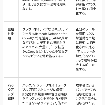
活用し、恒久的な管理者権限を
害範囲（ブラス
なくす。
ト半径）を極小
化する。
監視
クラウドネイティブなセキュリティ
正規のツール
と検
ツール（Microsoft Defender for
を悪用した攻
知
Cloudなど）を活用し、APIの異常
撃活動を早期
な呼び出し、予期せぬ場所から
に検知し、自動
のアクセス、大量のデータ転送
化された対応
（AzCopyなど）といった不審なア
（アカウントの
クティビティを常時監視する。
無効化など）に
よって被害が拡
大する前に対
処する。
バッ
バックアップデータをイミュータ
攻撃者による
クア
ブル（不変）ストレージに保管し、
バックアップの
ップ
設定された期間中は管理者権限
破壊を防ぎ、イ
戦略
を持つアカウントでも削除・変更
ンフラが完全に
ができないようにする。可能であ
破壊された後