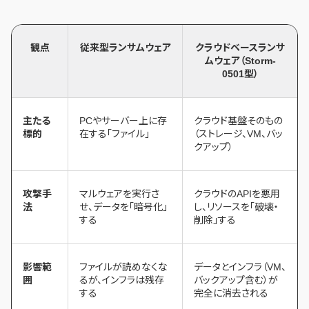
観点
従来型ランサムウェア
クラウドベースランサ
ムウェア（Storm-
0501型）
主たる
PCやサーバー上に存
クラウド基盤そのもの
標的
在する「ファイル」
（ストレージ、VM、バッ
クアップ）
攻撃手
マルウェアを実行さ
クラウドのAPIを悪用
法
せ、データを「暗号化」
し、リソースを「破壊・
する
削除」する
影響範
ファイルが読めなくな
データとインフラ（VM、
囲
るが、インフラは残存
バックアップ含む）が
する
完全に消去される