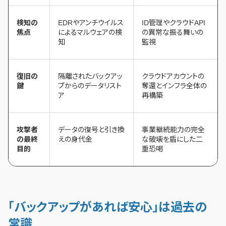
検知の
EDRやアンチウイルス
ID管理やクラウドAPI
焦点
によるマルウェアの検
の異常な振る舞いの
知
監視
復旧の
隔離されたバックアッ
クラウドアカウントの
鍵
プからのデータリスト
奪還とインフラ全体の
ア
再構築
攻撃者
データの復号と引き換
事業継続能力の完全
の最終
えの身代金
な破壊を盾にした二
目的
重恐喝
「バックアップがあれば安心」は過去の
常識