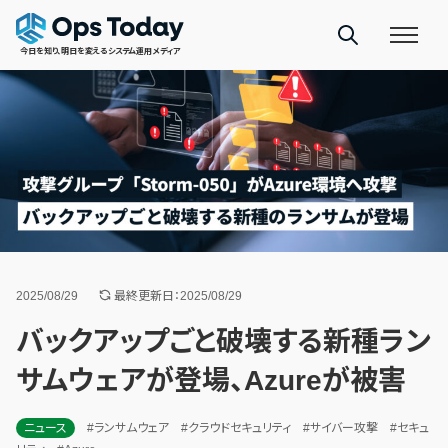
今日を知り、明日を変えるシステム運用メディア
2025/08/29
最終更新日：2025/08/29
バックアップごと破壊する新種ラン
サムウェアが登場、Azureが被害
ニュース
#ランサムウェア
#クラウドセキュリティ
#サイバー攻撃
#セキュ