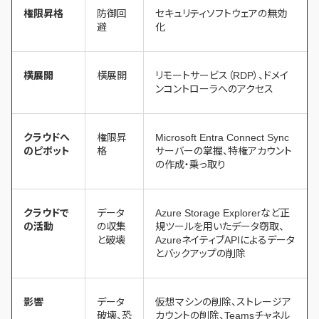
権限昇格
防御回
セキュリティソフトウェアの無効
避
化
横展開
横展開
リモートサービス（RDP）、ドメイ
ンコントローラへのアクセス
クラウドへ
権限昇
Microsoft Entra Connect Sync
のピボット
格
サーバーの掌握、特権アカウント
の作成・乗っ取り
クラウドで
データ
Azure Storage Explorerなど正
の活動
の収集
規ツールを用いたデータ窃取、
と破壊
AzureネイティブAPIによるデータ
とバックアップの削除
影響
データ
仮想マシンの削除、ストレージア
破壊、恐
カウントの削除、Teamsチャネル