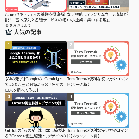
Azureセキュリティの基礎を徹底解
なぜ標的に？ランサムウェア攻撃が
説！ 基本原則と各種サービスの概
中小企業に集中する理由
要をおさえよう
人気の記事
【AIの雑学】Googleの「Gemini」っ
Tera Termの便利な使い方やコマン
て、ふたご座と関係あるの？名前の
ド【サーバ編】
由来を調べてみた！
GitHubの「あの猫」は日本に縁があ
Tera Termの便利な使い方やコマン
る？Octocat誕生秘話と、デザインの
ド【ネットワーク編】