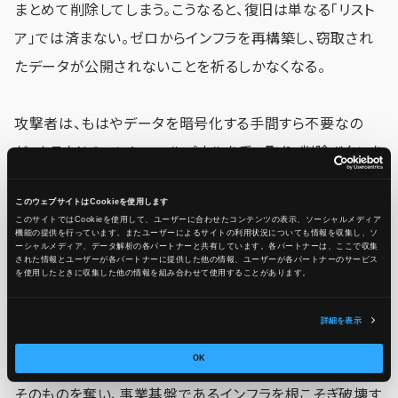
まとめて削除してしまう。こうなると、復旧は単なる「リスト
ア」では済まない。ゼロからインフラを再構築し、窃取され
たデータが公開されないことを祈るしかなくなる。
攻撃者は、もはやデータを暗号化する手間すら不要なの
だ。クラウドのコントロールパネルを乗っ取り、削除ボタンを
押すだけで、より迅速かつ壊滅的なダメージを与えられる
このウェブサイトはCookieを使用します
ことを知ってしまったのである。
このサイトではCookieを使用して、ユーザーに合わせたコンテンツの表示、ソーシャルメディア
機能の提供を行っています。またユーザーによるサイトの利用状況についても情報を収集し、ソ
ーシャルメディア、データ解析の各パートナーと共有しています。各パートナーは、ここで収集
された情報とユーザーが各パートナーに提供した他の情報、ユーザーが各パートナーのサービス
を使用したときに収集した他の情報を組み合わせて使用​​することがあります。
クラウドベースランサムウェアの対策
詳細を表示
クラウドベースのランサムウェアは、もはやデータ暗号化と
OK
いう生ぬるい手法を取らない。彼らはクラウドの管理権限
そのものを奪い、事業基盤であるインフラを根こそぎ破壊す