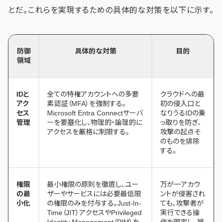
とだ。これらを実現するための具体的な対策を以下に示す。
防御
具体的な対策
目的
領域
IDと
全ての特権アカウントへの多要
クラウドへの最
アク
素認証（MFA）を強制する。
初の侵入口と
セス
Microsoft Entra Connectサーバ
なりうるIDの乗
管理
ーを要塞化し、物理的・論理的に
っ取りを防ぎ、
アクセスを厳格に制限する。
攻撃の起点そ
のものを排除
する。
権限
最小権限の原則を徹底し、ユー
万が一アカウ
の最
ザーやサービスには必要最低限
ントが侵害され
小化
の権限のみを付与する。Just-In-
ても、攻撃者が
Time（JIT）アクセスやPrivileged
実行できる操
Identity Management（PIM）を
作を限定し、被