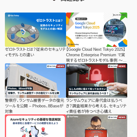
ゼロトラストとは？従来のセキュリテ
【Google Cloud Next Tokyo 2025】
ィモデルとの違い
Chrome Enterprise Premium で実
現するゼロトラストモデル事例 ～運
用セキュリティと開発アジリティの
両立～ ：講演レポート
警察庁、ランサム被害データの復元
ランサムウェアに身代金は払うべ
ツールを公開 – Phobos、8Baseが
き？調査結果から考える、セキュリテ
対象
ィ責任者が持つべき心構え