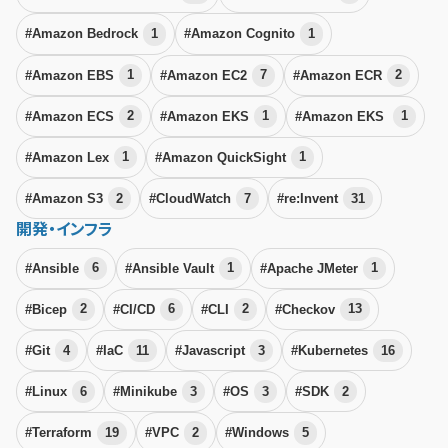
#Amazon Bedrock
1
#Amazon Cognito
1
#Amazon EBS
1
#Amazon EC2
7
#Amazon ECR
2
#Amazon ECS
2
#Amazon EKS
1
#Amazon EKS
1
#Amazon Lex
1
#Amazon QuickSight
1
#Amazon S3
2
#CloudWatch
7
#re:Invent
31
開発・インフラ
#Ansible
6
#Ansible Vault
1
#Apache JMeter
1
#Bicep
2
#CI/CD
6
#CLI
2
#Checkov
13
#Git
4
#IaC
11
#Javascript
3
#Kubernetes
16
#Linux
6
#Minikube
3
#OS
3
#SDK
2
#Terraform
19
#VPC
2
#Windows
5