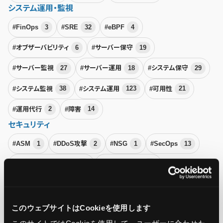
システム運用・監視
#FinOps
3
#SRE
32
#eBPF
4
#オブザーバビリティ
6
#サーバー保守
19
#サーバー監視
27
#サーバー運用
18
#システム保守
29
#システム監視
38
#システム運用
123
#可用性
21
#運用代行
2
#障害
14
セキュリティ
#ASM
1
#DDoS攻撃
2
#NSG
1
#SecOps
13
#クラウドセキュリティ
20
#サイバー攻撃
50
#セキュリティ
166
#ランサムウェア
6
#リスク管理
21
#脆弱性診断
5
このウェブサイトはCookieを使用します
Microsoft Azure