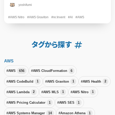
yoshifumi
#AWS Nitro
#AWS Graviton
#re:Invent
#AI
#AWS
タグから探す
AWS
#AWS
656
#AWS CloudFormation
6
#AWS CodeBuild
1
#AWS Graviton
1
#AWS Health
2
#AWS Lambda
2
#AWS MLS
1
#AWS Nitro
1
#AWS Pricing Calculator
1
#AWS SES
1
#AWS Systems Manager
14
#Amazon Athena
1