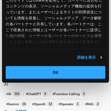
このサイトではCookieを使用して、ユーザーに合わせた
コンテンツの表示、ソーシャルメディア機能の提供を行
#Azure
174
#Azure Local
1
#Azure Monitor
7
っています。またユーザーによるサイトの利用状況につ
いても情報を収集し、ソーシャルメディア、データ解析
#Azure Stack HCI
1
#Microsoft
9
#Microsoft Build
5
の各パートナーと共有しています。各パートナーは、こ
#Microsoft Ignite
4
#Microsoft SQL Server
1
こで収集された情報とユーザーが各パートナーに提供し
た他の情報、ユーザーが各パートナーのサービスを使用
#SSMS
1
したときに収集した他の情報を組み合わせて使用​​するこ
その他
とがあります。
#DevOps
16
#オンプレミス
5
#コスト
35
詳細を表示
#コマンド
4
#データベース
5
#ベストプラクティス
17
OK
#マニュアル
1
#雑談ネタ
17
AI
#AI
116
#ChatGPT
2
#Function Calling
1
#Gemini
16
#OpenAI
12
#Operator
1
#RAG
2