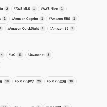
da
2
#AWS MLS
1
#AWS Nitro
1
k
1
#Amazon Cognito
1
#Amazon EBS
1
1
#Amazon QuickSight
1
#Amazon S3
2
4
#IaC
11
#Javascript
3
運用
18
#システム保守
29
#システム監視
38