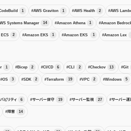
CodeBuild
1
#AWS Graviton
1
#AWS Health
2
#AWS Lamb
WS Systems Manager
14
#Amazon Athena
1
#Amazon Bedroc
 ECS
2
#Amazon EKS
1
#Amazon EKS
1
#Amazon Lex
er
1
#Bicep
2
#CI/CD
6
#CLI
2
#Checkov
13
#Git
#OS
3
#SDK
2
#Terraform
19
#VPC
2
#Windows
5
ーバビリティ
6
#サーバー保守
19
#サーバー監視
27
#サーバー
#障害
14