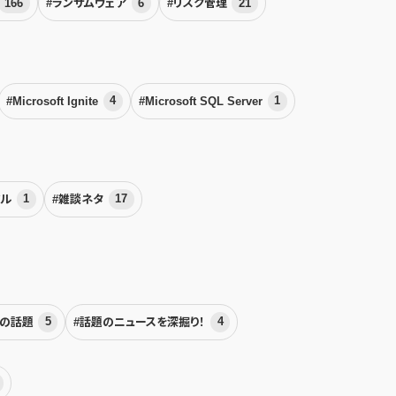
166
#ランサムウェア
6
#リスク管理
21
#Microsoft Ignite
4
#Microsoft SQL Server
1
アル
1
#雑談ネタ
17
界の話題
5
#話題のニュースを深掘り！
4