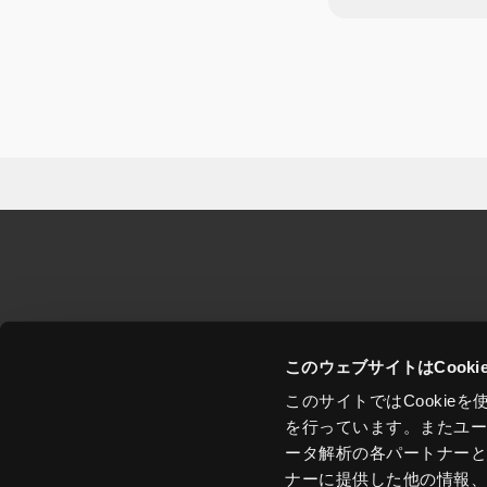
このウェブサイトはCook
このサイトではCooki
を行っています。またユ
ータ解析の各パートナー
ナーに提供した他の情報