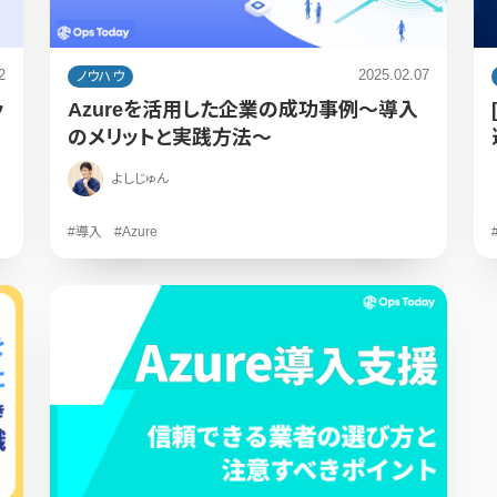
2
2025.02.07
ノウハウ
ッ
Azureを活用した企業の成功事例～導入
のメリットと実践方法～
よしじゅん
#導入
#Azure