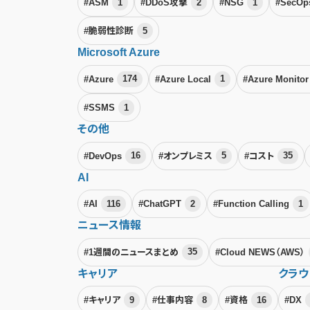
#ASM
1
#DDoS攻撃
2
#NSG
1
#SecO
#脆弱性診断
5
Microsoft Azure
#Azure
174
#Azure Local
1
#Azure Monito
#SSMS
1
その他
#DevOps
16
#オンプレミス
5
#コスト
35
AI
#AI
116
#ChatGPT
2
#Function Calling
1
ニュース情報
#1週間のニュースまとめ
35
#Cloud NEWS（AWS）
キャリア
クラウ
#キャリア
9
#仕事内容
8
#資格
16
#DX