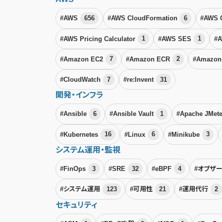
#AWS
656
#AWS CloudFormation
6
#AWS 
#AWS Pricing Calculator
1
#AWS SES
1
#A
#Amazon EC2
7
#Amazon ECR
2
#Amazon
#CloudWatch
7
#re:Invent
31
開発・インフラ
#Ansible
6
#Ansible Vault
1
#Apache JMet
#Kubernetes
16
#Linux
6
#Minikube
3
システム運用・監視
#FinOps
3
#SRE
32
#eBPF
4
#オブザ
#システム運用
123
#可用性
21
#運用代行
2
セキュリティ