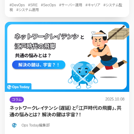
#DevOps
#SRE
#SecOps
#サーバー運用
#キャリア
#システム監
視
#システム運用
2025.10.08
コラム
ネットワークレイテンシ（遅延）と「江戸時代の飛脚」、共
通の悩みとは？ 解決の鍵は宇宙？！
Ops Today編集部