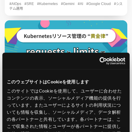
#AIOps
#SRE
#Kubernetes
#Gemini
#AI
#Google Cloud
#シス
テム運用
このウェブサイトはCookieを使用します
このサイトではCookieを使用して、ユーザーに合わせた
2025.10.17
ノウハウ
コンテンツの表示、ソーシャルメディア機能の提供を行
っています。またユーザーによるサイトの利用状況につ
Kubernetesリソース管理の黄金律！requestsとlimits
設定でコスト・安定性を両立
いても情報を収集し、ソーシャルメディア、データ解析
の各パートナーと共有しています。各パートナーは、こ
Ops Today編集部
こで収集された情報とユーザーが各パートナーに提供し