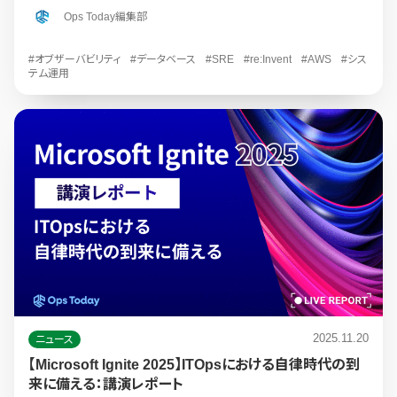
Ops Today編集部
#オブザーバビリティ
#データベース
#SRE
#re:Invent
#AWS
#シス
テム運用
2025.11.20
ニュース
【Microsoft Ignite 2025】ITOpsにおける自律時代の到
来に備える：講演レポート