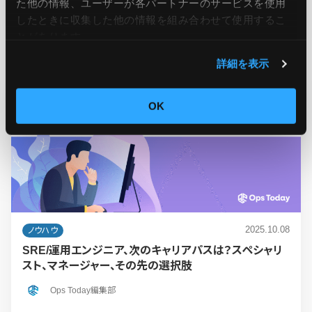
た他の情報、ユーザーが各パートナーのサービスを使用
#SRE
#Kubernetes
#ベストプラクティス
#FinOps
#可用性
#シス
したときに収集した他の情報を組み合わせて使用​​するこ
テム運用
とがあります。
詳細を表示
OK
2025.10.08
ノウハウ
SRE/運用エンジニア、次のキャリアパスは？スペシャリ
スト、マネージャー、その先の選択肢
Ops Today編集部