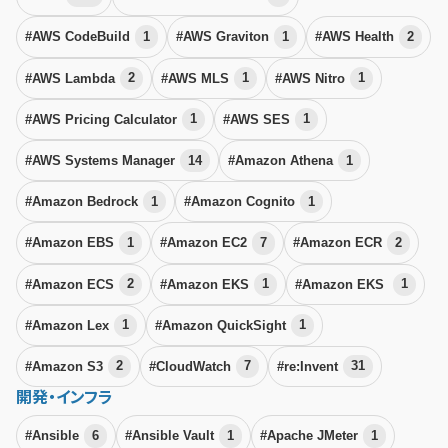
#AWS CodeBuild
1
#AWS Graviton
1
#AWS Health
2
#AWS Lambda
2
#AWS MLS
1
#AWS Nitro
1
#AWS Pricing Calculator
1
#AWS SES
1
#AWS Systems Manager
14
#Amazon Athena
1
#Amazon Bedrock
1
#Amazon Cognito
1
#Amazon EBS
1
#Amazon EC2
7
#Amazon ECR
2
#Amazon ECS
2
#Amazon EKS
1
#Amazon EKS
1
#Amazon Lex
1
#Amazon QuickSight
1
#Amazon S3
2
#CloudWatch
7
#re:Invent
31
開発・インフラ
#Ansible
6
#Ansible Vault
1
#Apache JMeter
1