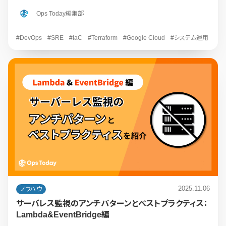
Ops Today編集部
#DevOps
#SRE
#IaC
#Terraform
#Google Cloud
#システム運用
2025.11.06
ノウハウ
サーバレス監視のアンチパターンとベストプラクティス：
Lambda&EventBridge編