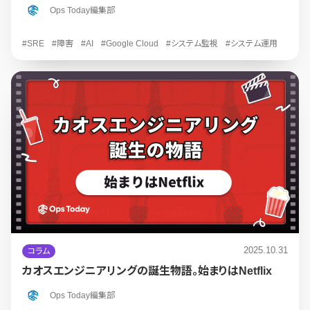
Ops Today編集部
#SRE
#障害
#AI
#Google Cloud
#システム監視
#システム運用
2025.10.31
コラム
カオスエンジニアリングの誕生物語。始まりはNetflix
Ops Today編集部