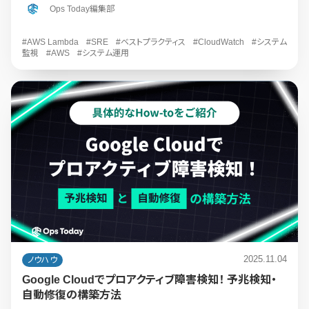
Ops Today編集部
#AWS Lambda
#SRE
#ベストプラクティス
#CloudWatch
#システム
監視
#AWS
#システム運用
2025.11.04
ノウハウ
Google Cloudでプロアクティブ障害検知！ 予兆検知・
自動修復の構築方法