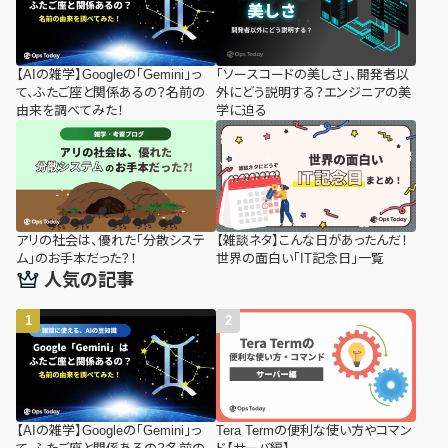
【AIの雑学】Googleの「Gemini」っ
「ソースコードの美しさ」、開発者以
て、ふたご座と関係あるの？名前の
外にどう説明する？エンジニアの美
由来を調べてみた！
学に迫る
アリの社会は、優れた「分散システ
【雑談ネタ】こんな日があったんだ！
ム」のお手本だった？！
世界の面白い「IT記念日」一覧
人気の記事
【AIの雑学】Googleの「Gemini」っ
Tera Termの便利な使い方やコマン