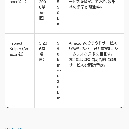
paceX社）
200
5
ービスを開始しており、数千
0基
5
基の衛星が稼働中。
（計
0
画）
k
m
Project
3,23
5
Amazonのクラウドサービス
Kuiper（Am
6基
9
「AWS」の地上局と直結し、シ
azon社）
（計
0
ームレスな連携を目指す。
画）
k
2026年以降に段階的に商用
m
サービスを開始予定。
〜
6
3
0
k
m