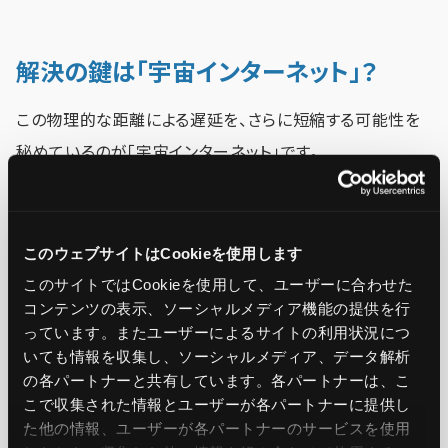
解決の鍵は「宇宙インターネット」？
この物理的な距離による遅延を、さらに短縮する可能性を
秘めているのが「宇宙インターネット」です。
SpaceX社の「Starlink」とか、Amazon社の「Project
Kuiper」に代表されるこの技術は、地球の周り数千～数万
このウェブサイトはCookieを使用します
基の人工衛星を飛ばしてそれらを連携、
地球全体をカバー
このサイトではCookieを使用して、ユーザーに合わせた
コンテンツの表示、ソーシャルメディア機能の提供を行
する通信網を構築するぞ
！！！という壮大な計画です。
っています。またユーザーによるサイトの利用状況につ
いても情報を収集し、ソーシャルメディア、データ解析
の各パートナーと共有しています。各パートナーは、こ
こで収集された情報とユーザーが各パートナーに提供し
た他の情報、ユーザーが各パートナーのサービスを使用