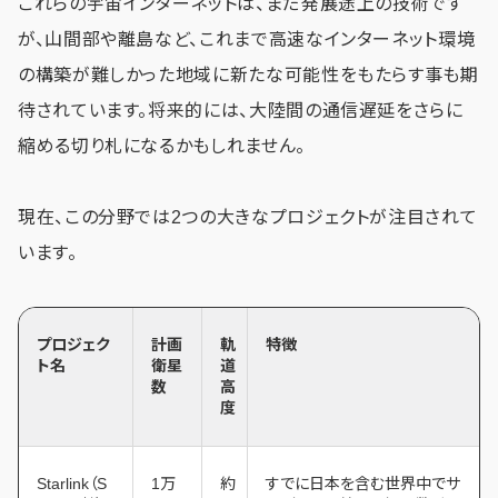
これらの宇宙インターネットは、まだ発展途上の技術です
が、山間部や離島など、これまで高速なインターネット環境
の構築が難しかった地域に新たな可能性をもたらす事も期
待されています。将来的には、大陸間の通信遅延をさらに
縮める切り札になるかもしれません。
現在、この分野では2つの大きなプロジェクトが注目されて
います。
プロジェク
計画
軌
特徴
ト名
衛星
道
数
高
度
Starlink（S
1万
約
すでに日本を含む世界中でサ