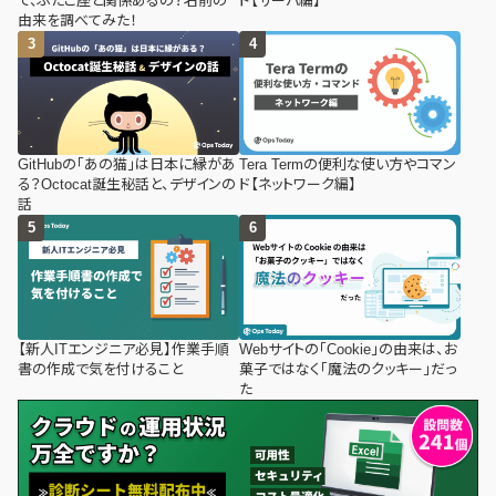
て、ふたご座と関係あるの？名前の
ド【サーバ編】
由来を調べてみた！
GitHubの「あの猫」は日本に縁があ
Tera Termの便利な使い方やコマン
る？Octocat誕生秘話と、デザインの
ド【ネットワーク編】
話
【新人ITエンジニア必見】作業手順
Webサイトの「Cookie」の由来は、お
書の作成で気を付けること
菓子ではなく「魔法のクッキー」だっ
た