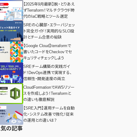
【2025年9月最新】脱・とりあえ
ずTerraform！マルチクラウド時
代のIaC戦略とツール選定
SREの心臓部・エラーバジェッ
ト完全ガイド！実用的なSLO設
計とチーム合意の秘訣
【Google Cloud】terraformで
書いたコードをCheckovでセ
キュリティチェックしよう
SREチーム構築の実践ガイ
ド！DevOps連携で実現する、
信頼性・開発速度の両立
CloudFormationでAWSリソー
スを作成しよう！Terraformと
の違いも徹底解説
【SRE入門】運用チームを自動
化・システム改善で強化！従来
の運用との違いは？
人気の記事