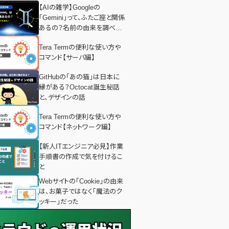
【AIの雑学】Googleの
「Gemini」って、ふたご座と関係
あるの？名前の由来を調べて
みた！
Tera Termの便利な使い方や
コマンド【サーバ編】
GitHubの「あの猫」は日本に
縁がある？Octocat誕生秘話
と、デザインの話
Tera Termの便利な使い方や
コマンド【ネットワーク編】
【新人ITエンジニア必見】作業
手順書の作成で気を付けるこ
と
Webサイトの「Cookie」の由来
は、お菓子ではなく「魔法のク
ッキー」だった