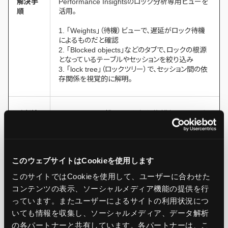
解決手
Performance Insightsのロック分析専用ビューを
順
活用。
1. 「Weights」（待機）ビューで、遅延がロック待機
によるものだと確認
2. 「Blocked objects」などのタブで、ロックの根源
となっているテーブルやセッションを絞り込み
3. 「lock tree」（ロックツリー）で、セッション間の依
存関係を視覚的に解明。
診断結
コンソールから離れることなく、複雑なロックシナ
果
リオの根本原因を特定し、解消への道筋を立てる
ことができた。
このウェブサイトはCookieを使用します
このサイトではCookieを使用して、ユーザーに合わせた
シナリオ3. 「プランビュー」で非効率なSQL実行
コンテンツの表示、ソーシャルメディア機能の提供を行
計画を特定
っています。またユーザーによるサイトの利用状況につ
いても情報を収集し、ソーシャルメディア、データ解析
の各パートナーと共有しています。各パートナーは、こ