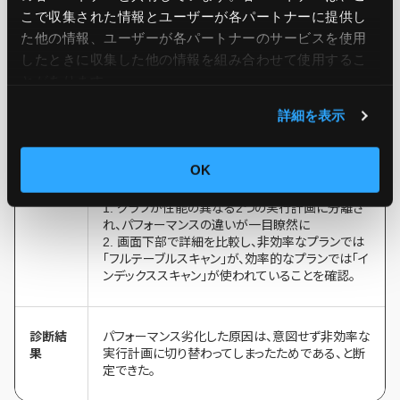
概要
詳細
こで収集された情報とユーザーが各パートナーに提供し
た他の情報、ユーザーが各パートナーのサービスを使用
したときに収集した他の情報を組み合わせて使用​​するこ
課題
「注文検索が、時間帯によって急に遅くなる」という
報告。同じクエリなのに、なぜパフォーマンスが変
とがあります。
動するのか不明。
詳細を表示
解決手
グラフの表示モードを「Plan」（プラン）ビューに切り
OK
順
替え。
1. グラフが性能の異なる2つの実行計画に分離さ
れ、パフォーマンスの違いが一目瞭然に
2. 画面下部で詳細を比較し、非効率なプランでは
「フルテーブルスキャン」が、効率的なプランでは「イ
ンデックススキャン」が使われていることを確認。
診断結
パフォーマンス劣化した原因は、意図せず非効率な
果
実行計画に切り替わってしまったためである、と断
定できた。