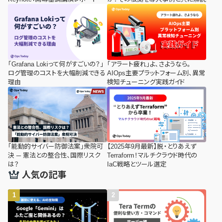
「Grafana Lokiって何がすごいの？」
「アラート疲れ」よ、さようなら。
ログ管理のコストを大幅削減できる
AIOps主要プラットフォーム別、異常
理由
検知チューニング実践ガイド
「能動的サイバー防御法案」衆院可
【2025年9月最新】脱・とりあえず
決 ─ 憲法との整合性、国際リスク
Terraform！マルチクラウド時代の
は？
IaC戦略とツール選定
人気の記事