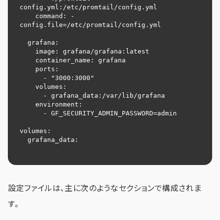
config.yml:/etc/promtail/config.yml

    command: -
config.file=/etc/promtail/config.yml

  grafana:

    image: grafana/grafana:latest

    container_name: grafana

    ports:

      - "3000:3000"

    volumes:

      - grafana_data:/var/lib/grafana

    environment:

      - GF_SECURITY_ADMIN_PASSWORD=admin

volumes:

  grafana_data:

設定ファイルは、主に次のようなセクションで構成されま
す。