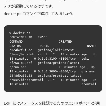
テナが起動しているはずです。
docker ps コマンドで確認してみましょう。
% docker ps

CONTAINER ID   IMAGE                     
COMMAND                   CREATED          
STATUS          PORTS                    NAMES

a0c4b2f9f6dc   grafana/loki:latest       
"/usr/bin/loki -conf..."   18 minutes ago   Up 
18 minutes   0.0.0.0:3100->3100/tcp   loki

bf25a1e98c7f   grafana/grafana:latest    
"/run.sh"                 18 minutes ago   Up 
18 minutes   0.0.0.0:3000->3000/tcp   grafana

25f8d0a35a53   grafana/promtail:latest   
"/usr/bin/promtail -..."   18 minutes ago   Up 
18 minutes                            promtail
Loki にはステータスを確認するためのエンドポイントが用