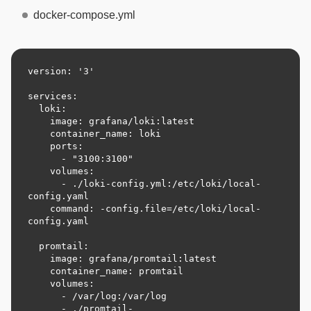
docker-compose.yml
version: '3'

services:

  loki:

    image: grafana/loki:latest

    container_name: loki

    ports:

      - "3100:3100"

    volumes:

      - ./loki-config.yml:/etc/loki/local-
config.yaml

    command: -config.file=/etc/loki/local-
config.yaml

  promtail:

    image: grafana/promtail:latest

    container_name: promtail

    volumes:

      - /var/log:/var/log

      - ./promtail-