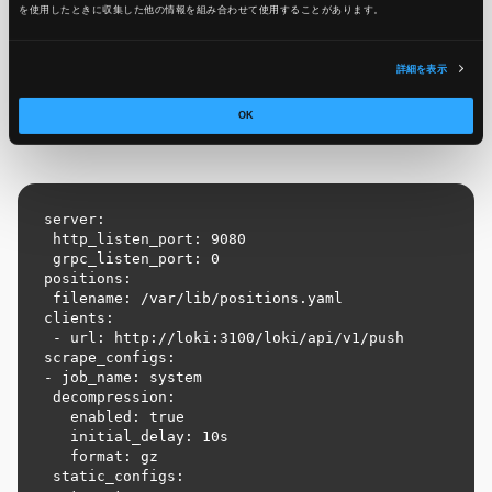
を使用したときに収集した他の情報を組み合わせて使用​​することがあります。
vi promtail-config.yml
詳細を表示
OK
promtail-config.yml
server:

 http_listen_port: 9080

 grpc_listen_port: 0

positions:

 filename: /var/lib/positions.yaml

clients:

 - url: http://loki:3100/loki/api/v1/push

scrape_configs:

- job_name: system

 decompression:

   enabled: true

   initial_delay: 10s

   format: gz

 static_configs:
