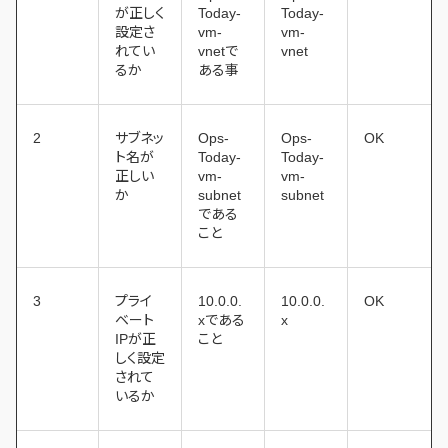
が正しく
Today-
Today-
設定さ
vm-
vm-
れてい
vnetで
vnet
るか
ある事
2
サブネッ
Ops-
Ops-
OK
ト名が
Today-
Today-
正しい
vm-
vm-
か
subnet
subnet
である
こと
3
プライ
10.0.0.
10.0.0.
OK
ベート
xである
x
IPが正
こと
しく設定
されて
いるか