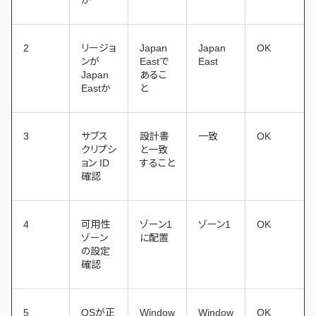
か
2
リージョ
Japan
Japan
OK
ンが
Eastで
East
Japan
あるこ
Eastか
と
3
サブス
設計書
一致
OK
クリプシ
と一致
ョン ID
すること
確認
4
可用性
ゾーン1
ゾーン1
OK
ゾーン
に配置
の設定
確認
5
OSが正
Window
Window
OK