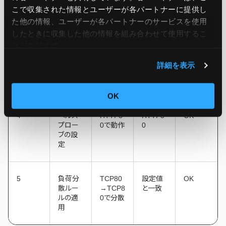
ーの種
ること
こで収集された情報とユーザーが各パートナーに提供し
類
た他の情報、ユーザーが各パートナーのサービスを使用
したときに収集した他の情報を組み合わせて使用​​するこ
とがあります。
3
バックエ
2台以上
2台
OK
ンドプー
である
詳細を表示
ルのVM
こと
数
OK
4
ヘルス
HTTP8
HTTP8
OK
プロー
0で動作
0
ブの設
定
5
負荷分
TCP80
設定値
OK
散ルー
→TCP8
と一致
ルの適
0で分散
用