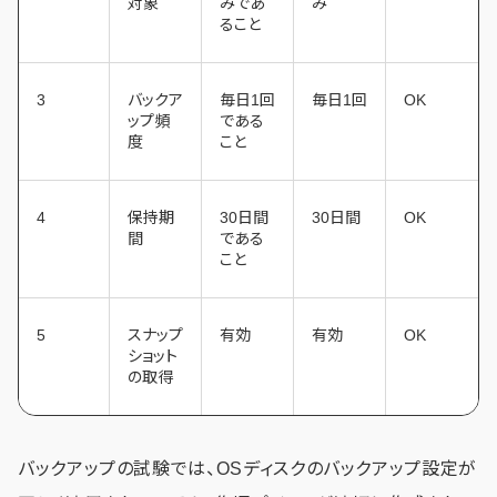
対象
みであ
み
ること
3
バックア
毎日1回
毎日1回
OK
ップ頻
である
度
こと
4
保持期
30日間
30日間
OK
間
である
こと
5
スナップ
有効
有効
OK
ショット
の取得
バックアップの試験では、OSディスクのバックアップ設定が