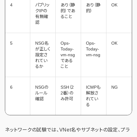
4
パブリッ
あり（静
あり（静
OK
クIPの
的）であ
的）
有無確
ること
認
5
NSG名
Ops-
Ops-
OK
が正しく
Today-
Today-
設定さ
vm-nsg
vm-nsg
れてい
である
るか
こと
6
NSGの
SSH（2
ICMPも
NG
ルール
2番）の
解放さ
確認
み許可
れてい
る
ネットワークの試験では、VNet名やサブネットの設定、プラ