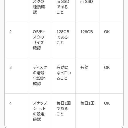
スクの
m SSD
m SSD
種類確
である
認
こと
2
OSディ
128GB
128GB
OK
スクの
である
サイズ
こと
確認
3
ディスク
有効に
有効
OK
の暗号
なってい
化設定
ること
確認
4
スナップ
毎日1回
毎日1回
OK
ショット
である
の設定
こと
確認