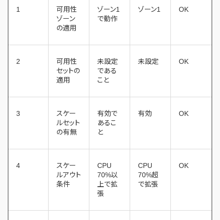
1
可用性
ゾーン1
ゾーン1
OK
ゾーン
で動作
の適用
2
可用性
未設定
未設定
OK
セットの
である
適用
こと
3
スケー
有効で
有効
OK
ルセット
あるこ
の有無
と
4
スケー
CPU
CPU
OK
ルアウト
70%以
70%超
条件
上で拡
で拡張
張