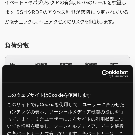
イベートIPやパブリックIPの有無、NSGのルールを検証し
ます。SSHやRDPのアクセス制限が適切に設定されている
かをチェックし、不正アクセスのリスクを低減します。
負荷分散
No
試験内
期待結
実施結
判定
容
果
果
1
ロード
有効で
有効
OK
このウェブサイトはCookieを使用します
バランサ
あるこ
ーの有
と
このサイトではCookieを使用して、ユーザーに合わせた
無
コンテンツの表示、ソーシャルメディア機能の提供を行
っています。またユーザーによるサイトの利用状況につ
いても情報を収集し、ソーシャルメディア、データ解析
2
ロード
パブリッ
パブリッ
OK
の各パートナーと共有しています。各パートナーは、こ
バランサ
クであ
ク