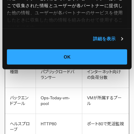
こで収集された情報とユーザーが各パートナーに提供し
た他の情報、ユーザーが各パートナーのサービスを使用
負荷分散の
あり
Azure Load
したときに収集した他の情報を組み合わせて使用​​するこ
有無
Balancerを使用
とがあります。
詳細を表示
ロードバラ
Ops-Today-vm-lb
負荷分散用リソース
ンサー名
OK
種類
パブリックロードバ
インターネット向け
ランサー
の負荷分散
バックエン
Ops-Today-vm-
VMが所属するプー
ドプール
pool
ル
ヘルスプロ
HTTP80
ポート80で死活監視
ーブ