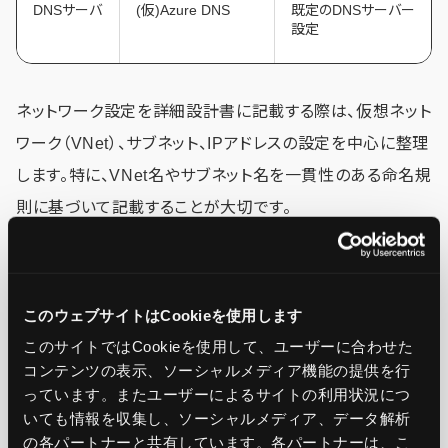
DNSサーバ
(仮)Azure DNS
既定のDNSサーバー
設定
ネットワーク設定を詳細設計書に記載する際は、仮想ネット
ワーク（VNet）、サブネット、IPアドレスの設定を中心に整理
します。特に、VNet名やサブネット名を一貫性のある命名規
則に基づいて記載することが大切です。
アタッチ予定のNSGやDNSサーバを記載し、ネットワーク
全体がイメージできるような記載を心がけましょう。
このウェブサイトはCookieを使用します
このサイトではCookieを使用して、ユーザーに合わせた
コンテンツの表示、ソーシャルメディア機能の提供を行
負荷分散
っています。またユーザーによるサイトの利用状況につ
いても情報を収集し、ソーシャルメディア、データ解析
の各パートナーと共有しています。各パートナーは、こ
項目
設定値
備考