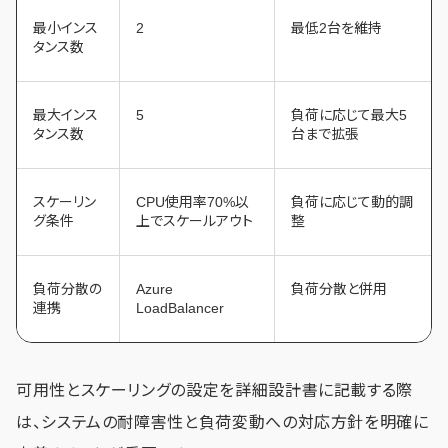
最小インス
2
最低2台を維持
タンス数
最大インス
5
負荷に応じて最大5
タンス数
台まで拡張
スケーリン
CPU使用率70%以
負荷に応じて動的調
グ条件
上でスケールアウト
整
負荷分散の
Azure
負荷分散と併用
連携
LoadBalancer
可用性とスケーリングの設定を詳細設計書に記載する際
は、システムの耐障害性と負荷変動への対応方針を明確に