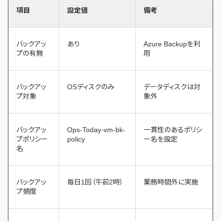
項目
設定値
備考
バックアッ
あり
Azure Backupを利
プの有無
用
バックアッ
OSディスクのみ
データディスクは対
プ対象
象外
バックアッ
Ops-Today-vm-bk-
一貫性のあるポリシ
プポリシー
policy
ー名を設定
名
バックアッ
毎日1回（午前2時）
業務時間外に実施
プ頻度