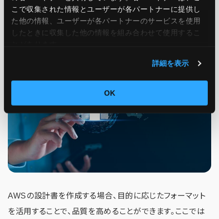
こで収集された情報とユーザーが各パートナーに提供し
た他の情報、ユーザーが各パートナーのサービスを使用
したときに収集した他の情報を組み合わせて使用​​するこ
AWSが紹介している主な設計パターン
とがあります。
詳細を表示
OK
AWSの設計書を作成する場合、目的に応じたフォーマット
を活用することで、品質を高めることができます。ここでは