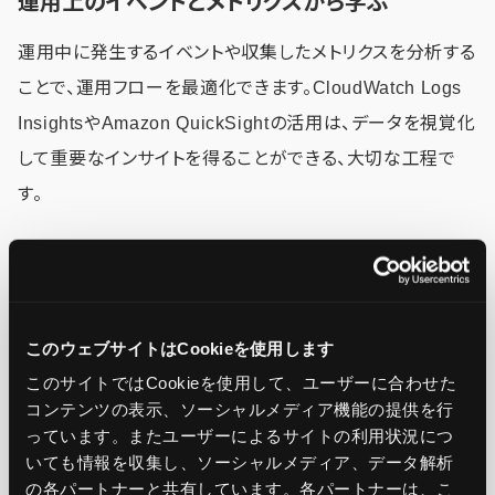
運用上のイベントとメトリクスから学ぶ
運用中に発生するイベントや収集したメトリクスを分析する
ことで、運用フローを最適化できます。CloudWatch Logs
InsightsやAmazon QuickSightの活用は、データを視覚化
して重要なインサイトを得ることができる、大切な工程で
す。
マネージドサービスを使用する
AWSが提供するマネージドサービスを活用することで、イン
このウェブサイトはCookieを使用します
フラ運用の負担を軽減できます。Amazon RDSやAmazon
このサイトではCookieを使用して、ユーザーに合わせた
DynamoDBはその代表格で、データベース管理の複雑さを
コンテンツの表示、ソーシャルメディア機能の提供を行
っています。またユーザーによるサイトの利用状況につ
軽減し、開発者がアプリケーションに集中できる環境を提
いても情報を収集し、ソーシャルメディア、データ解析
供します。
の各パートナーと共有しています。各パートナーは、こ