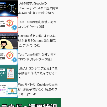
【AIの雑学】Googleの
「Gemini」って、ふたご座と関係
あるの？名前の由来を調べて
みた！
Tera Termの便利な使い方や
コマンド【サーバ編】
GitHubの「あの猫」は日本に
縁がある？Octocat誕生秘話
と、デザインの話
Tera Termの便利な使い方や
コマンド【ネットワーク編】
【新人ITエンジニア必見】作業
手順書の作成で気を付けるこ
と
Webサイトの「Cookie」の由来
は、お菓子ではなく「魔法のク
ッキー」だった