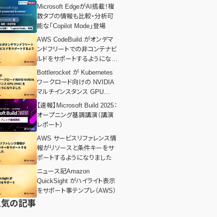
Microsoft EdgeがAI搭載！複
数タブの情報も比較・分析可
能な「Copilot Mode」登場
AWS CodeBuild がオンデマ
ンドフリートでの非コンテナビ
ルドをサポートするようになり
ました
Bottlerocket が Kubernetes
ワークロード向けの NVIDIA
マルチインスタンス GPU
(MIG) をサポートするように
【速報】Microsoft Build 2025：
なりました
オープニング基調講演（講演
レポート）
AWS サービスリファレンス情
報がリソースと条件キーをサ
ポートするようになりました
ニュース記Amazon
QuickSight がハイライト表示
をサポート事テンプレ（AWS）
人気の記事