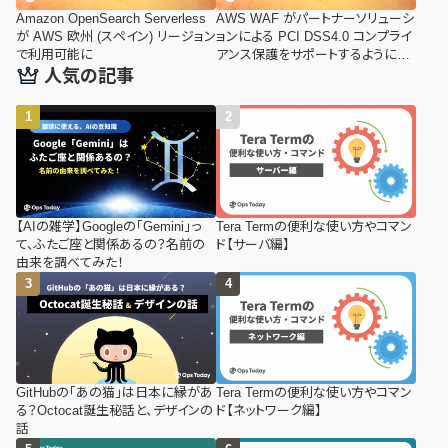
Amazon OpenSearch Serverless
AWS WAF がパートナーソリューシ
が AWS 欧州 (スペイン) リージョン
ョンによる PCI DSS4.0 コンプライ
で利用可能に
アンス保護をサポートするようにな
りました
人気の記事
【AIの雑学】Googleの「Gemini」っ
Tera Termの便利な使い方やコマン
て、ふたご座と関係あるの？名前の
ド【サーバ編】
由来を調べてみた！
GitHubの「あの猫」は日本に縁があ
Tera Termの便利な使い方やコマン
る？Octocat誕生秘話と、デザインの
ド【ネットワーク編】
話