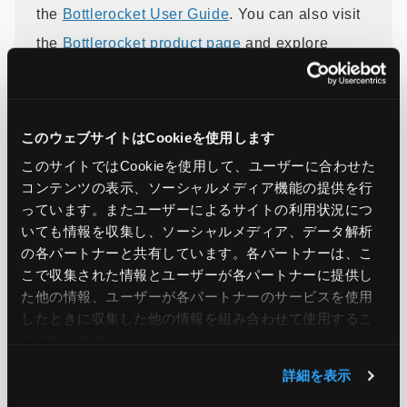
the
Bottlerocket User Guide
. You can also visit
the
Bottlerocket product page
and explore
the
Bottlerocket GitHub repository
for more
information.
このウェブサイトはCookieを使用します
このサイトではCookieを使用して、ユーザーに合わせた
引用元：
Bottlerocket now supports NVIDIA Multi-
コンテンツの表示、ソーシャルメディア機能の提供を行
っています。またユーザーによるサイトの利用状況につ
Instance GPU (MIG) for Kubernetes workloads
いても情報を収集し、ソーシャルメディア、データ解析
の各パートナーと共有しています。各パートナーは、こ
こで収集された情報とユーザーが各パートナーに提供し
この記事をシェア
た他の情報、ユーザーが各パートナーのサービスを使用
したときに収集した他の情報を組み合わせて使用​​するこ
とがあります。
詳細を表示