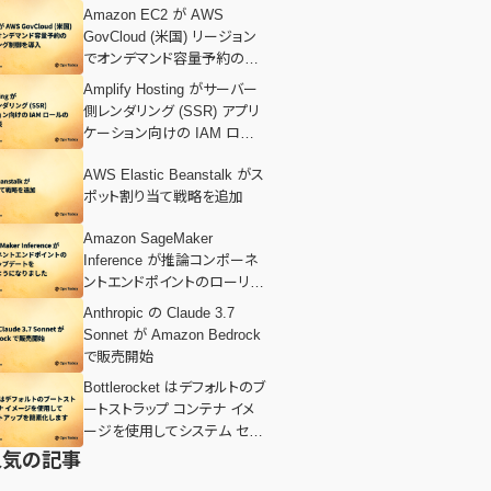
Amazon EC2 が AWS
GovCloud (米国) リージョン
でオンデマンド容量予約のプ
ロビジョニング制御を導入
Amplify Hosting がサーバー
側レンダリング (SSR) アプリ
ケーション向けの IAM ロール
のサポートを発表
AWS Elastic Beanstalk がス
ポット割り当て戦略を追加
Amazon SageMaker
Inference が推論コンポーネ
ントエンドポイントのローリン
グアップデートをサポートする
Anthropic の Claude 3.7
ようになりました
Sonnet が Amazon Bedrock
で販売開始
Bottlerocket はデフォルトのブ
ートストラップ コンテナ イメ
ージを使用してシステム セッ
トアップを簡素化します
人気の記事