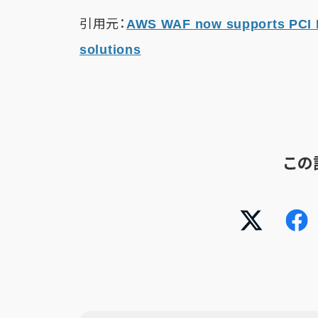
引用元：
AWS WAF now supports PCI D
solutions
この