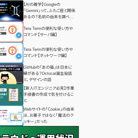
【AIの雑学】Googleの
「Gemini」って、ふたご座と関係
あるの？名前の由来を調べて
みた！
Tera Termの便利な使い方や
コマンド【サーバ編】
Tera Termの便利な使い方や
コマンド【ネットワーク編】
GitHubの「あの猫」は日本に
縁がある？Octocat誕生秘話
と、デザインの話
【新人ITエンジニア必見】作業
手順書の作成で気を付けるこ
と
Webサイトの「Cookie」の由来
は、お菓子ではなく「魔法のク
ッキー」だった