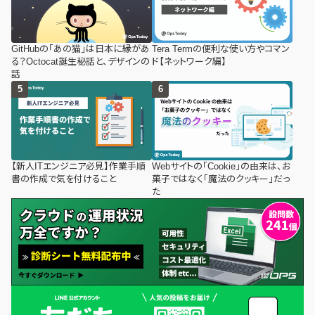
GitHubの「あの猫」は日本に縁があ
Tera Termの便利な使い方やコマン
る？Octocat誕生秘話と、デザインの
ド【ネットワーク編】
話
【新人ITエンジニア必見】作業手順
Webサイトの「Cookie」の由来は、お
書の作成で気を付けること
菓子ではなく「魔法のクッキー」だっ
た