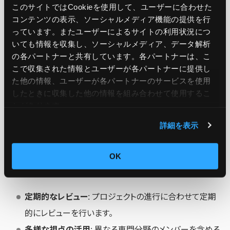
このサイトではCookieを使用して、ユーザーに合わせた
レビュー基準の設定
: 何をチェックするかの基準を明確
コンテンツの表示、ソーシャルメディア機能の提供を行
っています。またユーザーによるサイトの利用状況につ
にします。
いても情報を収集し、ソーシャルメディア、データ解析
参加者の選定
: 関係者を適切に選び、多様な視点からの
の各パートナーと共有しています。各パートナーは、こ
フィードバックを得ます。
こで収集された情報とユーザーが各パートナーに提供し
た他の情報、ユーザーが各パートナーのサービスを使用
フィードバックの記録
: 指摘事項を記録し、次回の改善に
したときに収集した他の情報を組み合わせて使用​​するこ
活かします。
とがあります。
詳細を表示
設計書レビューの主な目的は、設計の妥当性や網羅性を確
認し、欠陥を早期に発見することです。効果的な方法として
OK
は、以下が挙げられます。
定期的なレビュー
: プロジェクトの進行に合わせて定期
的にレビューを行います。
多様な視点の活用
: 異なる専門分野のメンバーを含める