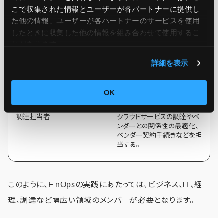
率やパフォーマンスを高める
こで収集された情報とユーザーが各パートナーに提供し
ための設計・管理を行う。
た他の情報、ユーザーが各パートナーのサービスを使用
したときに収集した他の情報を組み合わせて使用​​するこ
とがあります。
経理担当者
経理・財務領域の専門知識を
提供し、FinOps担当者と連携
詳細を表示
してクラウドコストを予測し、
予算化やチャージバックを行
う。
OK
調達担当者
クラウドサービスの調達やベ
ンダーとの関係性の最適化、
ベンダー契約手続きなどを担
当する。
このように、FinOpsの実践にあたっては、ビジネス、IT、経
理、調達など幅広い領域のメンバーが必要となります。