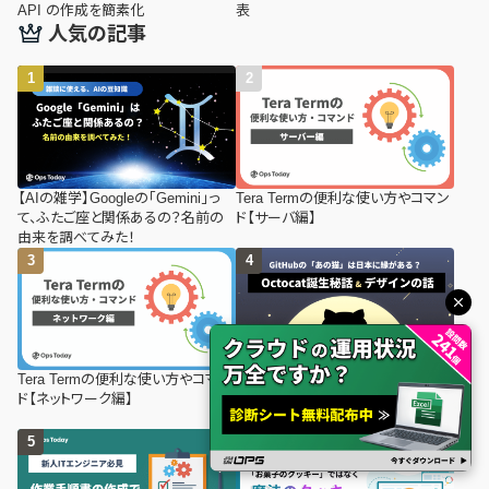
API の作成を簡素化
表
人気の記事
【AIの雑学】Googleの「Gemini」っ
Tera Termの便利な使い方やコマン
て、ふたご座と関係あるの？名前の
ド【サーバ編】
由来を調べてみた！
Tera Termの便利な使い方やコマン
GitHubの「あの猫」は日本に縁があ
ド【ネットワーク編】
る？Octocat誕生秘話と、デザインの
話