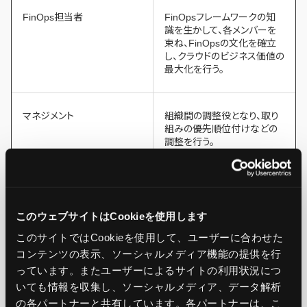
FinOps担当者
FinOpsフレームワークの知
識を生かして、各メンバーを
束ね、FinOpsの文化を確立
し、クラウドのビジネス価値の
最大化を行う。
マネジメント
組織間の調整役となり、取り
組みの優先順位付けなどの
調整を行う。
ビジネスオーナー
要件を定義し、クラウドサー
ビスの利用価値を明確にす
る。また、FinOpsをビジネス
このウェブサイトはCookieを使用します
目標に合わせる取り組みを
このサイトではCookieを使用して、ユーザーに合わせた
行う。
コンテンツの表示、ソーシャルメディア機能の提供を行
っています。またユーザーによるサイトの利用状況につ
いても情報を収集し、ソーシャルメディア、データ解析
エンジニア
クラウドサービスのセキュリ
ティを確保しながら、コスト効
の各パートナーと共有しています。各パートナーは、こ