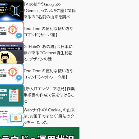
【AIの雑学】Googleの
「Gemini」って、ふたご座と関係
あるの？名前の由来を調べて
みた！
Tera Termの便利な使い方や
コマンド【サーバ編】
GitHubの「あの猫」は日本に
縁がある？Octocat誕生秘話
と、デザインの話
Tera Termの便利な使い方や
コマンド【ネットワーク編】
【新人ITエンジニア必見】作業
手順書の作成で気を付けるこ
と
Webサイトの「Cookie」の由来
は、お菓子ではなく「魔法のク
ッキー」だった