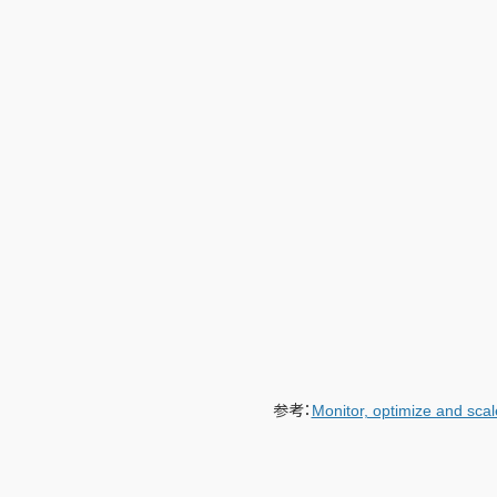
参考：
Monitor, optimize and scal