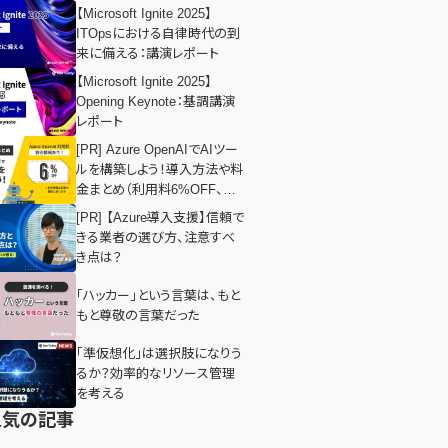
【Microsoft Ignite 2025】
ITOpsにおける自律時代の到
来に備える：講演レポート
【Microsoft Ignite 2025】
Opening Keynote：基調講演
レポート
[PR] Azure OpenAIでAIツー
ルを構築しよう！導入方法や料
金まとめ（利用料6%OFF、お
得情報あり）
[PR] 【Azure導入支援】信頼で
きる業者の選び方、注意すべ
き点は？
「ハッカー」という言葉は、もと
もと尊敬の言葉だった
「準仮想化」は選択肢になりう
るか？効率的なリソース管理
を考える
人気の記事