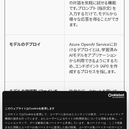
の対話を気軽に試せる機能
です。プロンプト（指示文）を
入力するだけで、モデルから
様々な応答を得ることができ
ます。
モデルのデプロイ
Azure OpenAI Serviceにお
けるデプロイとは、学習済み
AIモデルをアプリケーション
から利用できるようにするた
め、エンドポイント（API）を作
成するプロセスを指します。
モデルの微調整 (ファインチ
独自のデータセットを用いて
ューニング)
モデルをトレーニングし、特定
のタスクやドメインに最適化
する機能です。
このウェブサイトはCookieを使用します
このサイトではCookieを使用して、ユーザーに合わせたコンテンツの表示、ソーシャルメディア
機能の提供を行っています。またユーザーによるサイトの利用状況についても情報を収集し、ソ
ーシャルメディア、データ解析の各パートナーと共有しています。各パートナーは、ここで収集
クォータの管理
トークンの利用上限を管理
された情報とユーザーが各パートナーに提供した他の情報、ユーザーが各パートナーのサービス