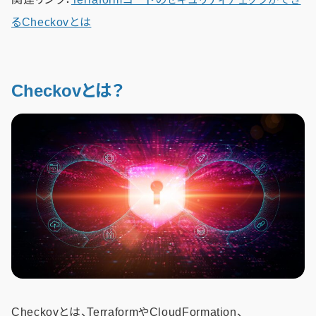
るCheckovとは
Checkovとは？
Checkovとは、TerraformやCloudFormation、