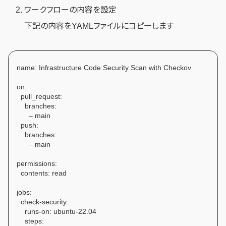
ワークフローの内容を設定
下記の内容をYAMLファイルにコピーします
name: Infrastructure Code Security Scan with Checkov
on:
pull_request:
branches:
– main
push:
branches:
– main
permissions:
contents: read
jobs:
check-security:
runs-on: ubuntu-22.04
steps: