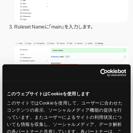
Ruleset Nameに「main」を入力します。
このウェブサイトはCookieを使用します
このサイトではCookieを使用して、ユーザーに合わせた
コンテンツの表示、ソーシャルメディア機能の提供を行
TargetsセクションTarget branchesで「Include default
っています。またユーザーによるサイトの利用状況につ
いても情報を収集し、ソーシャルメディア、データ解析
branch」を設定します。
の各パートナーと共有しています。各パートナーは、こ