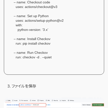
– name: Checkout code
uses: actions/checkout@v3
– name: Set up Python
uses: actions/setup-python@v2
with:
python-version: ‘3.x’
– name: Install Checkov
run: pip install checkov
– name: Run Checkov
run: checkov -d . –quiet
ファイルを保存