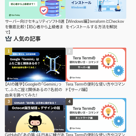
サーバー向けセキュリティソフト8選
【Windows編】terraformとCheckov
を徹底比較！【初心者から上級者ま
をインストールする方法を解説
で】
人気の記事
【AIの雑学】Googleの「Gemini」っ
Tera Termの便利な使い方やコマン
て、ふたご座と関係あるの？名前の
ド【サーバ編】
由来を調べてみた！
GitHubの「あの猫」は日本に縁があ
Tera Termの便利な使い方やコマン