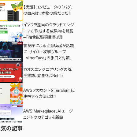
【実話】コンピュータの「バグ」
の由来は、本物の蛾だった？
インフラ担当のクラウドエンジ
ニアが作成する成果物を解説
─「結合試験項目書」編
警視庁による注意喚起が話題
に サイバー攻撃グループ
「MirrorFace」の手口と対策と
は？
カオスエンジニアリングの誕
生物語。始まりはNetflix
AWSアカウントをTerraformに
連携する方法とは？
AWS Marketplace、AIエージ
ェントのカテゴリを新設
人気の記事