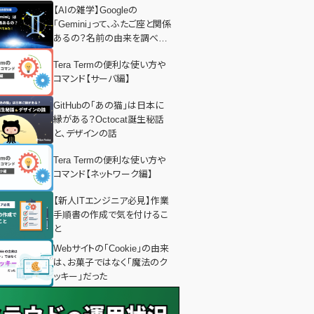
【AIの雑学】Googleの
「Gemini」って、ふたご座と関係
あるの？名前の由来を調べて
みた！
Tera Termの便利な使い方や
コマンド【サーバ編】
GitHubの「あの猫」は日本に
縁がある？Octocat誕生秘話
と、デザインの話
Tera Termの便利な使い方や
コマンド【ネットワーク編】
【新人ITエンジニア必見】作業
手順書の作成で気を付けるこ
と
Webサイトの「Cookie」の由来
は、お菓子ではなく「魔法のク
ッキー」だった