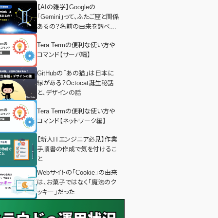
【AIの雑学】Googleの
「Gemini」って、ふたご座と関係
あるの？名前の由来を調べて
みた！
Tera Termの便利な使い方や
コマンド【サーバ編】
GitHubの「あの猫」は日本に
縁がある？Octocat誕生秘話
と、デザインの話
Tera Termの便利な使い方や
コマンド【ネットワーク編】
【新人ITエンジニア必見】作業
手順書の作成で気を付けるこ
と
Webサイトの「Cookie」の由来
は、お菓子ではなく「魔法のク
ッキー」だった