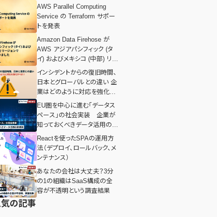
AWS Parallel Computing
Service の Terraform サポー
トを発表
Amazon Data Firehose が
AWS アジアパシフィック (タ
イ) およびメキシコ (中部) リー
ジョンで利用可能になりまし
インシデントからの復旧時間、
た
日本とグローバルとの違い 企
業はどのように対応を強化す
べき？
EU圏を中心に進む「データス
ペース」の社会実装 企業が
知っておくべきデータ活用の新
潮流
Reactを使ったSPAの運用方
法（デプロイ、ロールバック、メ
ンテナンス）
あなたの会社は大丈夫？3分
の1の組織はSaaS構成の全
容が不透明という調査結果
人気の記事