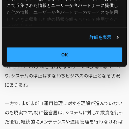
自動化・標準化を推進する
こで収集された情報とユーザーが各パートナーに提供し
た他の情報、ユーザーが各パートナーのサービスを使用
モダナイゼーションを推進する
したときに収集した他の情報を組み合わせて使用​​するこ
とがあります。
①経営課題として認識する
詳細を表示
システム障害によるビジネスの停止は、企業経営において
OK
大きなインパクトを与えるものです。とくに近年では、ビジネ
スにおいてシステムを利用しないケースは少なくなってお
り、システムの停止はすなわちビジネスの停止となる状況
にあります。
一方で、まだまだIT運用管理に対する理解が進んでいない
のも現実です。特に経営層は、システムに対して投資を行っ
た後も、継続的にメンテナンスや運用管理を行わなければ