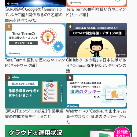
【AIの雑学】Googleの「Gemini」っ
Tera Termの便利な使い方やコマン
て、ふたご座と関係あるの？名前の
ド【サーバ編】
由来を調べてみた！
Tera Termの便利な使い方やコマン
GitHubの「あの猫」は日本に縁があ
ド【ネットワーク編】
る？Octocat誕生秘話と、デザインの
話
【新人ITエンジニア必見】作業手順
Webサイトの「Cookie」の由来は、お
書の作成で気を付けること
菓子ではなく「魔法のクッキー」だっ
た