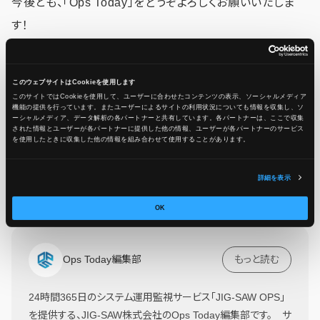
今後とも、「Ops Today」をどうぞよろしくお願いいたしま
す！
このウェブサイトはCookieを使用します
この記事をシェア
このサイトではCookieを使用して、ユーザーに合わせたコンテンツの表示、ソーシャルメディア
機能の提供を行っています。またユーザーによるサイトの利用状況についても情報を収集し、ソ
ーシャルメディア、データ解析の各パートナーと共有しています。各パートナーは、ここで収集
された情報とユーザーが各パートナーに提供した他の情報、ユーザーが各パートナーのサービス
を使用したときに収集した他の情報を組み合わせて使用​​することがあります。
詳細を表示
OK
Ops Today編集部
もっと読む
24時間365日のシステム運用監視サービス「JIG-SAW OPS」
を提供する、JIG-SAW株式会社のOps Today編集部です。 サ