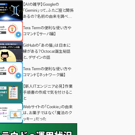
【AIの雑学】Googleの
「Gemini」って、ふたご座と関係
あるの？名前の由来を調べて
みた！
Tera Termの便利な使い方や
コマンド【サーバ編】
GitHubの「あの猫」は日本に
縁がある？Octocat誕生秘話
と、デザインの話
Tera Termの便利な使い方や
コマンド【ネットワーク編】
【新人ITエンジニア必見】作業
手順書の作成で気を付けるこ
と
Webサイトの「Cookie」の由来
は、お菓子ではなく「魔法のク
ッキー」だった