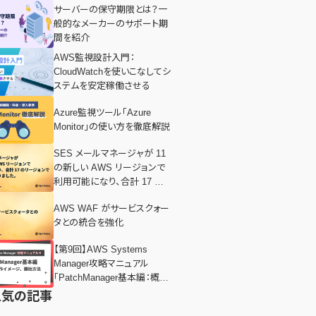
サーバーの保守期限とは？一
般的なメーカーのサポート期
間を紹介
AWS監視設計入門：
CloudWatchを使いこなしてシ
ステムを安定稼働させる
Azure監視ツール「Azure
Monitor」の使い方を徹底解説
SES メールマネージャが 11
の新しい AWS リージョンで
利用可能になり、合計 17 のリ
ージョンで利用可能になりま
AWS WAF がサービスクォー
した。
タとの統合を強化
【第9回】AWS Systems
Manager攻略マニュアル
「PatchManager基本編：概
要、導入方法」
人気の記事