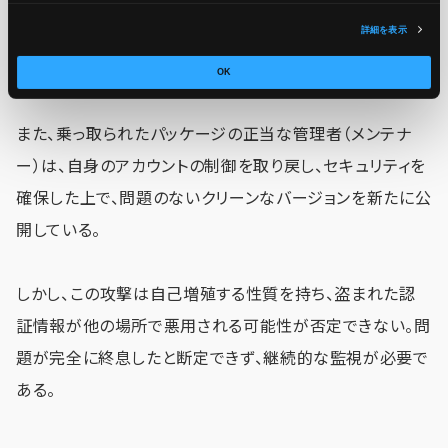
詳細を表示
2025年9月18日現在、攻撃に使われた悪意のあるパッケー
ジバージョンは既にリポジトリから削除されている。
OK
また、乗っ取られたパッケージの正当な管理者（メンテナ
ー）は、自身のアカウントの制御を取り戻し、セキュリティを
確保した上で、問題のないクリーンなバージョンを新たに公
開している。
しかし、この攻撃は自己増殖する性質を持ち、盗まれた認
証情報が他の場所で悪用される可能性が否定できない。問
題が完全に終息したと断定できず、継続的な監視が必要で
ある。