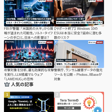
FBIが警鐘：「米国民の大半」から情
【サポート終了】 Windows 10の
報が盗まれた可能性。ソルト・タイフ
ESUは本当に安全？延命に潜む多
ーンの手口と、日本への影響は？
数のリスク
攻撃対象を分析、最も効果的な攻撃
警察庁、ランサム被害データの復元
を実行。LLM搭載マルウェア
ツールを公開 – Phobos、8Baseが
「LAMEHUG」の恐怖
対象
人気の記事