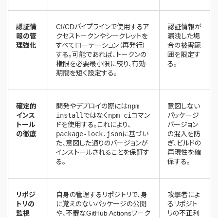
認証情
CI/CDパイプラインで使用するア
認証情報が
報の管
クセストークンやシークレットを
漏洩した場
理強化
すべてローテーション（再発行）
合の被害範
する。可能であれば、トークンの
囲を限定す
権限を必要最小限に絞り、有効
る。
期間を短く設定する。
確定的
開発やデプロイの際には
npm
意図しない
インス
install
ではなく
npm ci
コマン
パッケージ
トール
ドを使用する。これにより、
バージョン
の徹底
package-lock.json
に基づい
の混入を防
た、意図した通りのバージョンが
ぎ、ビルドの
インストールされることを保証す
再現性を確
る。
保する。
リポジ
自身の管理するリポジトリで、身
攻撃者によ
トリの
に覚えのないパッケージの公開
るリポジト
監視
や、不審なGitHub Actionsワーク
リの不正利