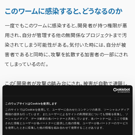
このワームに感染すると、どうなるのか
一度でもこのワームに感染すると、開発者が持つ権限が悪
用され、自分が管理する他の無関係なプロジェクトまで汚
染されてしまう可能性がある。気付いた時には、自分が被
害者であると同時に、攻撃を拡散する加害者の一部にされ
てしまっているのだ。
この「開発者が攻撃の踏み台にされ、被害が自動で連鎖し
ていく」という点が、今回の攻撃を特別に危険で恐ろしいも
のにしている最大の理由だ。
このウェブサイトはCookieを使用します
このサイトではCookieを使用して、ユーザーに合わせたコンテンツの表示、ソーシャルメディア
機能の提供を行っています。またユーザーによるサイトの利用状況についても情報を収集し、ソ
ーシャルメディア、データ解析の各パートナーと共有しています。各パートナーは、ここで収集
された情報とユーザーが各パートナーに提供した他の情報、ユーザーが各パートナーのサービス
を使用したときに収集した他の情報を組み合わせて使用​​することがあります。
現在の状況