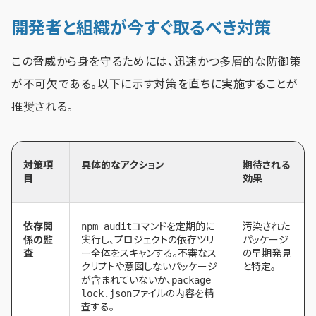
開発者と組織が今すぐ取るべき対策
この脅威から身を守るためには、迅速かつ多層的な防御策
が不可欠である。以下に示す対策を直ちに実施することが
推奨される。
対策項
具体的なアクション
期待される
目
効果
依存関
npm audit
コマンドを定期的に
汚染された
係の監
実行し、プロジェクトの依存ツリ
パッケージ
査
ー全体をスキャンする。不審なス
の早期発見
クリプトや意図しないパッケージ
と特定。
が含まれていないか、
package-
lock.json
ファイルの内容を精
査する。