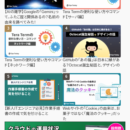
【AIの雑学】Googleの「Gemini」っ
Tera Termの便利な使い方やコマン
て、ふたご座と関係あるの？名前の
ド【サーバ編】
由来を調べてみた！
Tera Termの便利な使い方やコマン
GitHubの「あの猫」は日本に縁があ
ド【ネットワーク編】
る？Octocat誕生秘話と、デザインの
話
【新人ITエンジニア必見】作業手順
Webサイトの「Cookie」の由来は、お
書の作成で気を付けること
菓子ではなく「魔法のクッキー」だっ
た