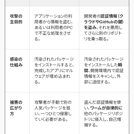
攻撃の
アプリケーションの利
開発者の
認証情報（ク
主目的
用者から情報を盗む、
ラウドやGitHubの鍵）
あるいは利用者のPC
を盗み
、それを悪用し
で不正な処理をさせ
てさらに別のリポジト
る。
リを乗っ取る。
感染の
汚染されたパッケージ
汚染されたパッケージ
仕組み
をインストールすると、
をインストールした
瞬
完成したアプリにマル
間
、開発環境内で認証
ウェアが埋め込まれ
情報をスキャンし、外
る。
部に送信する。
被害の
攻撃者が手動で別の
盗んだ認証情報を使
広がり
人気パッケージを狙
い、
ワームが自律的に
方
い、一つひとつ侵害し
他のパッケージリポジ
ていく必要がある。
トリに侵入し、自己増
殖する。