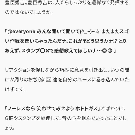
豊臣秀吉。豊臣秀吉は、人たらしっぷりを遺憾なく発揮する
のではないでしょうか。
「
@everyone みんな聞いて聞いて(^_−)−☆ またまたスゴ
い作戦を閃いちゃったんだナ、これが❣️どう思うカナ⁉️ とり
あえず、スタンプ⭕
❌
で感想教えてほしいナ〜😍😘
」
リアクションを促しながら巧みに意見を引き出し、いつの間
にか周りのおぢ（家臣）達を自分のペースに巻き込んでいた
はずです。
「
ノーレスなら 笑わせてみせよう ホトトギス
」とばかりに、
GIFやスタンプを駆使して、皆の心を掴んでいったことでし
ょう。