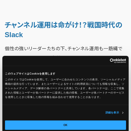
チャンネル運用は命がけ！？戦国時代の
Slack
個性の強いリーダーたちの下、チャンネル運用も一筋縄で
はいきません。Slackの各機能は、まさに命がけのツールと
化していたのではないでしょうか。
このウェブサイトはCookieを使用します
このサイトではCookieを使用して、ユーザーに合わせたコンテンツの表示、ソーシャルメディア
機能の提供を行っています。またユーザーによるサイトの利用状況についても情報を収集し、ソ
ーシャルメディア、データ解析の各パートナーと共有しています。各パートナーは、ここで収集
「#機密情報」の誤爆は、お家取り潰しレベル！
された情報とユーザーが各パートナーに提供した他の情報、ユーザーが各パートナーのサービス
を使用したときに収集した他の情報を組み合わせて使用​​することがあります。
情報漏洩が命取りなのは、今も昔も同じこと。敵国の情報
は「🔒#密命_対武田用」のような、鍵付きのプライベートチャ
詳細を表示
ンネルで極秘に共有されていたに違いありません。
OK