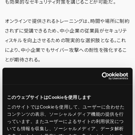
も効果的なセキュリティ対策を講じることが可能だ。
オンラインで提供されるトレーニングは、時間や場所に制約
されずに受講できるため、中小企業の従業員がセキュリテ
ィスキルを向上させるための現実的な選択肢となる。これ
により、中小企業でもサイバー攻撃への耐性を強化するこ
とが期待される。
未来のサイバーセキュリティを担うのは
このウェブサイトはCookieを使用します
誰か？
このサイトではCookieを使用して、ユーザーに合わせた
サイバーセキュリティの未来は、今日の人材育成にかかって
コンテンツの表示、ソーシャルメディア機能の提供を行
っています。またユーザーによるサイトの利用状況につ
いる。
いても情報を収集し、ソーシャルメディア、データ解析