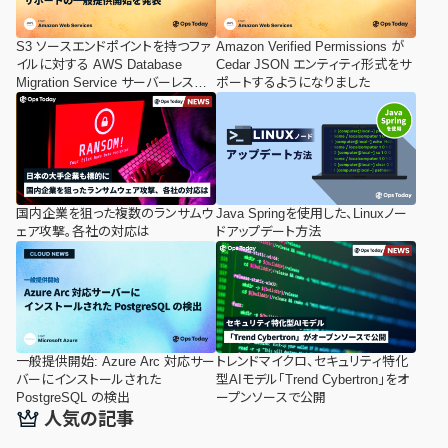
S3 ソースエンドポイントを持つファ
Amazon Verified Permissions が
イルに対する AWS Database
Cedar JSON エンティティ形式をサ
Migration Service サーバーレスサ
ポートするようになりました
ポートの一般提供開始を発表
国内企業を狙った複数のランサムウ
Java Springを使用した、Linuxノー
ェア攻撃。各社の対応は
ドアップデート方法
一般提供開始: Azure Arc 対応サー
トレンドマイクロ、セキュリティ特化
バーにインストールされた
型AIモデル「Trend Cybertron」をオ
PostgreSQL の検出
ープンソースで公開
人気の記事