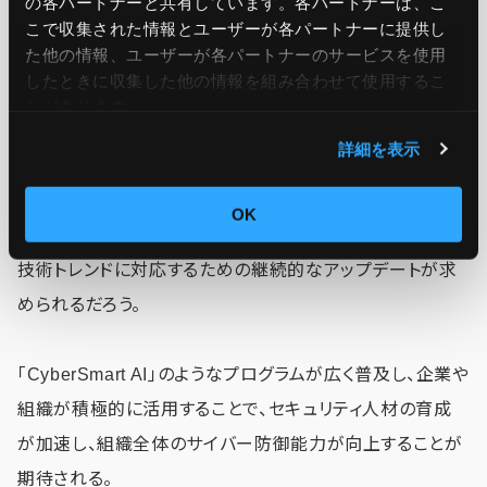
の各パートナーと共有しています。各パートナーは、こ
マイクロソフトの「CyberSmart AI」プログラムは、セキュリ
こで収集された情報とユーザーが各パートナーに提供し
た他の情報、ユーザーが各パートナーのサービスを使用
ティ人材のスキル向上を支援する有力なツールとして期待
したときに収集した他の情報を組み合わせて使用​​するこ
されているが、このような取り組みが今後どのように発展し
とがあります。
ていくかが注目される。
詳細を表示
AI技術の進化に伴い、サイバー攻撃の手法もさらに高度化
OK
することが予想される中、セキュリティ教育もまた、最新の
技術トレンドに対応するための継続的なアップデートが求
められるだろう。
「CyberSmart AI」のようなプログラムが広く普及し、企業や
組織が積極的に活用することで、セキュリティ人材の育成
が加速し、組織全体のサイバー防御能力が向上することが
期待される。