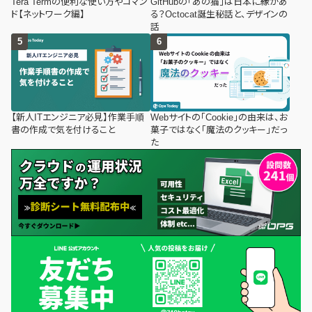
Tera Termの便利な使い方やコマン
GitHubの「あの猫」は日本に縁があ
ド【ネットワーク編】
る？Octocat誕生秘話と、デザインの
話
【新人ITエンジニア必見】作業手順
Webサイトの「Cookie」の由来は、お
書の作成で気を付けること
菓子ではなく「魔法のクッキー」だっ
た