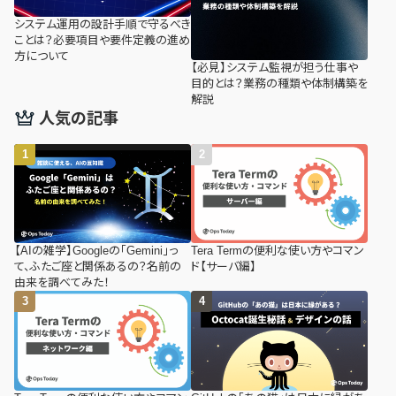
システム運用の設計手順で守るべき
ことは？必要項目や要件定義の進め
方について
【必見】システム監視が担う仕事や
目的とは？業務の種類や体制構築を
解説
人気の記事
【AIの雑学】Googleの「Gemini」っ
Tera Termの便利な使い方やコマン
て、ふたご座と関係あるの？名前の
ド【サーバ編】
由来を調べてみた！