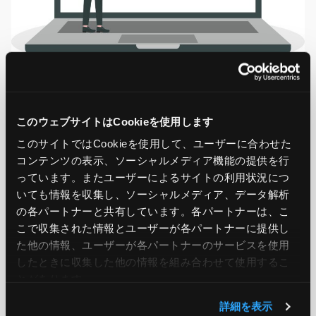
上記二件の攻撃は、いずれも1ヶ月以内に発生したランサ
このウェブサイトはCookieを使用します
ムウェア攻撃です。被害の全容や攻撃を受けた後の現在に
このサイトではCookieを使用して、ユーザーに合わせた
ついてはその多くが明らかになっているわけではありませ
コンテンツの表示、ソーシャルメディア機能の提供を行
んが、前者ではシステムが深刻な被害を受けたことで、外
っています。またユーザーによるサイトの利用状況につ
部専門家の協力を得ながらの復旧作業が求められました。
いても情報を収集し、ソーシャルメディア、データ解析
の各パートナーと共有しています。各パートナーは、こ
なお、同社については攻撃者からの身代金の支払いには応
こで収集された情報とユーザーが各パートナーに提供し
じていません。
た他の情報、ユーザーが各パートナーのサービスを使用
したときに収集した他の情報を組み合わせて使用​​するこ
とがあります。
後者については、攻撃を受けたシステムを速やかに隔離し、
代替システムを稼働させることで機会損失の抑制に努めま
詳細を表示