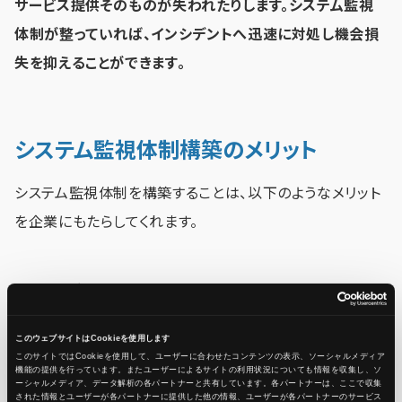
サービス提供そのものが失われたりします。システム監視
体制が整っていれば、インシデントへ迅速に対処し機会損
失を抑えることができます。
システム監視体制構築のメリット
システム監視体制を構築することは、以下のようなメリット
を企業にもたらしてくれます。
インシデント発生リスクの低下
正しいシステム監視体制の構築は、インシデント発生そのも
このウェブサイトはCookieを使用します
このサイトではCookieを使用して、ユーザーに合わせたコンテンツの表示、ソーシャルメディア
ののリスクを低減してくれます。システム運用担当者がリア
機能の提供を行っています。またユーザーによるサイトの利用状況についても情報を収集し、ソ
ーシャルメディア、データ解析の各パートナーと共有しています。各パートナーは、ここで収集
ルタイムでシステムの状況を確認し、異変に対して早期に
された情報とユーザーが各パートナーに提供した他の情報、ユーザーが各パートナーのサービス