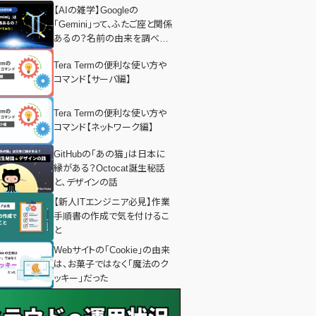
【AIの雑学】Googleの
「Gemini」って、ふたご座と関係
あるの？名前の由来を調べて
みた！
Tera Termの便利な使い方や
コマンド【サーバ編】
Tera Termの便利な使い方や
コマンド【ネットワーク編】
GitHubの「あの猫」は日本に
縁がある？Octocat誕生秘話
と、デザインの話
【新人ITエンジニア必見】作業
手順書の作成で気を付けるこ
と
Webサイトの「Cookie」の由来
は、お菓子ではなく「魔法のク
ッキー」だった