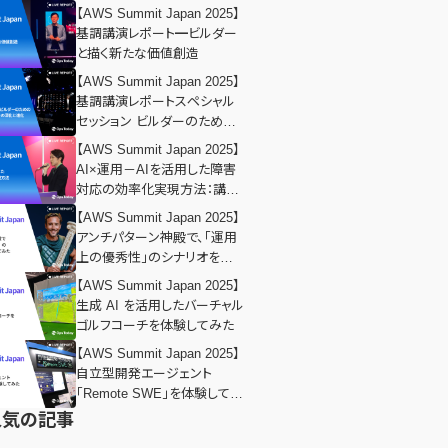
【AWS Summit Japan 2025】
基調講演レポート━ビルダー
と描く新たな価値創造
【AWS Summit Japan 2025】
基調講演レポートスペシャル
セッション ビルダーのための
AWS テクノロジー：その深化
【AWS Summit Japan 2025】
と進化
AI×運用－AIを活用した​障害
対応の効率化実現方法：講演
レポート
【AWS Summit Japan 2025】
アンチパターン神殿で、「運⽤
上の優秀性」のシナリオを体
験してみた
【AWS Summit Japan 2025】
生成 AI を活用したバーチャル
ゴルフコーチを体験してみた
【AWS Summit Japan 2025】
自立型開発エージェント
「Remote SWE」を体験してみ
た
人気の記事