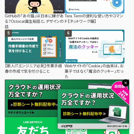
GitHubの「あの猫」は日本に縁があ
Tera Termの便利な使い方やコマン
る？Octocat誕生秘話と、デザインの
ド【ネットワーク編】
話
【新人ITエンジニア必見】作業手順
Webサイトの「Cookie」の由来は、お
書の作成で気を付けること
菓子ではなく「魔法のクッキー」だっ
た