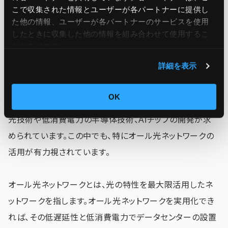
こで収集された情報とユーザーが各パートナーに提供し
政策支援を検討し、電力インフラや通信ネットワークの課題
た他の情報、ユーザーが各パートナーのサービスを使用
も踏まえ設置地域を背停止、整備を促進していきます。
したときに収集した他の情報を組み合わせて使用​​するこ
とがあります。
AI活用に耐えうる高性能データセンター・ネット
詳細を表示
ワークの整備
OK
産業競争力の強化やエネルギー効率の向上のため、次世代
光技術や低消費電力の半導体技術、AIチップの開発が求
められています。この中でも、特にオール光ネットワークの
活用が有力視されています。
オール光ネットワークとは、光の特性を最大限活用したネ
ットワークを指します。オール光ネットワークを実用化でき
れば、その低遅延性と低消費電力でデータセンターの設置