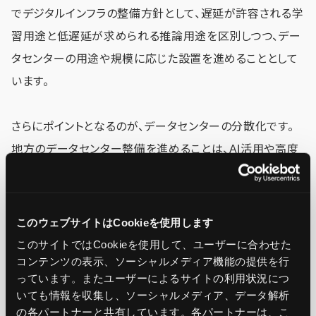
でデジタルインフラの整備方針として、遅延が許容される学
習用途と低遅延が求められる推論用途を区別しつつ、デー
タセンターの用途や規模に応じた設置を進めることとして
います。
さらにポイントとなるのが、データセンターの分散化です。
地方のデータセンター整備を進めることは、AI活用や高度
なサービスを地域でも東京や大阪と同様に実現するための
基盤となります。国や地方自治体、民間事業者が連携し、先
行的にデジタル実装を進める地域からデータセンターの整
このウェブサイトはCookieを使用します
備が進められる予定です。
このサイトではCookieを使用して、ユーザーに合わせた
コンテンツの表示、ソーシャルメディア機能の提供を行
っています。またユーザーによるサイトの利用状況につ
さらに、地政学的な状況も踏まえ、近隣諸国との協力も進
いても情報を収集し、ソーシャルメディア、データ解析
められます。データセンターの地域分散を推進するための
の各パートナーと共有しています。各パートナーは、こ