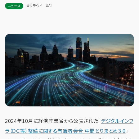
ニュース
#クラウド
#AI
2024年10月に経済産業省から公表された「
デジタルインフ
ラ（DC等）整備に関する有識者会合 中間とりまとめ3.0
」