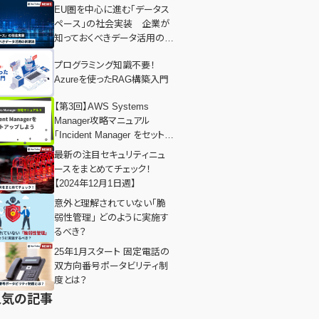
EU圏を中心に進む「データス
ペース」の社会実装 企業が
知っておくべきデータ活用の新
潮流
プログラミング知識不要！
Azureを使ったRAG構築入門
【第3回】AWS Systems
Manager攻略マニュアル
「Incident Manager をセットア
ップしよう」
最新の注目セキュリティニュ
ースをまとめてチェック！
【2024年12月1日週】
意外と理解されていない「脆
弱性管理」 どのように実施す
るべき？
25年1月スタート 固定電話の
双方向番号ポータビリティ制
度とは？
人気の記事