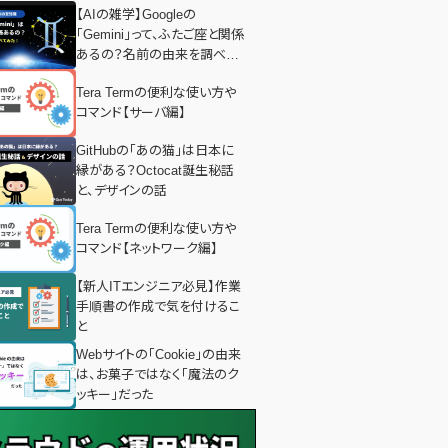
【AIの雑学】Googleの
「Gemini」って、ふたご座と関係
あるの？名前の由来を調べて
みた！
Tera Termの便利な使い方や
コマンド【サーバ編】
GitHubの「あの猫」は日本に
縁がある？Octocat誕生秘話
と、デザインの話
Tera Termの便利な使い方や
コマンド【ネットワーク編】
【新人ITエンジニア必見】作業
手順書の作成で気を付けるこ
と
Webサイトの「Cookie」の由来
は、お菓子ではなく「魔法のク
ッキー」だった